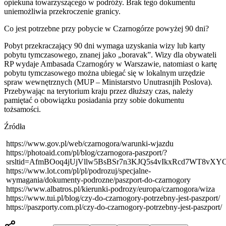
opiekuna towarzyszącego w podróży. Brak tego dokumentu
uniemożliwia przekroczenie granicy.
Co jest potrzebne przy pobycie w Czarnogórze powyżej 90 dni?
Pobyt przekraczający 90 dni wymaga uzyskania wizy lub karty
pobytu tymczasowego, znanej jako „boravak”. Wizy dla obywateli
RP wydaje Ambasada Czarnogóry w Warszawie, natomiast o kartę
pobytu tymczasowego można ubiegać się w lokalnym urzędzie
spraw wewnętrznych (MUP – Ministarstvo Unutrasnjih Poslova).
Przebywając na terytorium kraju przez dłuższy czas, należy
pamiętać o obowiązku posiadania przy sobie dokumentu
tożsamości.
Źródła
https://www.gov.pl/web/czarnogora/warunki-wjazdu
https://photoaid.com/pl/blog/czarnogora-paszport/?
srsltid=AfmBOoq4jUjVllw5BsBSr7n3KJQ5s4vIkxRcd7WT8vXY
https://www.lot.com/pl/pl/podrozuj/specjalne-
wymagania/dokumenty-podrozne/paszport-do-czarnogory
https://www.albatros.pl/kierunki-podrozy/europa/czarnogora/wiza
https://www.tui.pl/blog/czy-do-czarnogory-potrzebny-jest-paszport/
https://paszporty.com.pl/czy-do-czarnogory-potrzebny-jest-paszport/