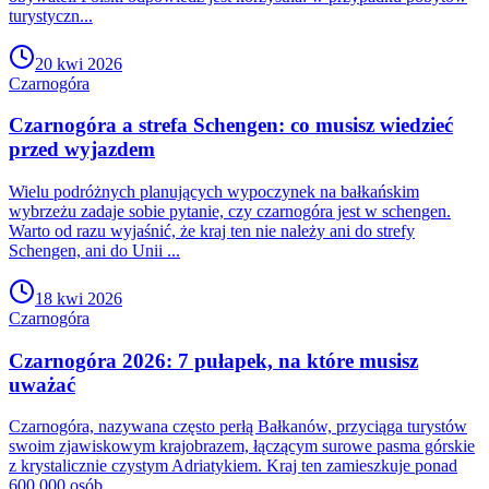
turystyczn...
20 kwi 2026
Czarnogóra
Czarnogóra a strefa Schengen: co musisz wiedzieć
przed wyjazdem
Wielu podróżnych planujących wypoczynek na bałkańskim
wybrzeżu zadaje sobie pytanie, czy czarnogóra jest w schengen.
Warto od razu wyjaśnić, że kraj ten nie należy ani do strefy
Schengen, ani do Unii ...
18 kwi 2026
Czarnogóra
Czarnogóra 2026: 7 pułapek, na które musisz
uważać
Czarnogóra, nazywana często perłą Bałkanów, przyciąga turystów
swoim zjawiskowym krajobrazem, łączącym surowe pasma górskie
z krystalicznie czystym Adriatykiem. Kraj ten zamieszkuje ponad
600 000 osób...