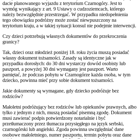
dacie planowanego wyjazdu z terytorium Czarnogóry. Jest to
wymóg wynikający z art. 9 Ustawy o cudzoziemcach, którego
należy bezwzględnie przestrzegać. W przypadku niedopełnienia
tego obowiązku podróżny może zostać niewpuszczony na
terytorium kraju, a w takiej sytuacji konsul nie podejmie interwencji.
Czy dzieci potrzebują własnych dokumentów do przekroczenia
granicy?
Tak, dzieci oraz młodzież poniżej 18. roku życia muszą posiadać
własny dokument tożsamości. Zasady są identyczne jak w
przypadku dorosłych: do 30 dni wystarczy dowód osobisty lub
paszport, a powyżej 30 dni wymagany jest paszport. Warto
pamiętać, że podczas pobytu w Czarnogórze każda osoba, w tym
dziecko, powinna mieć przy sobie dokument tożsamości.
Jakie dokumenty są wymagane, gdy dziecko podróżuje bez
rodziców?
Małoletni podróżujący bez rodziców lub opiekunów prawnych, albo
tylko z jednym z nich, muszą posiadać pisemną zgodę. Dokument
musi zawierać podpis potwierdzony notarialnie i być
przetłumaczony przez tłumacza przysięgłego na język serbski,
czarnogórski lub angielski. Zgoda powinna uwzględniać dane
osobowe małoletniego, numer paszportu, termin pobytu oraz dane