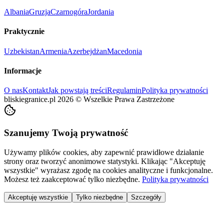
Albania
Gruzja
Czarnogóra
Jordania
Praktycznie
Uzbekistan
Armenia
Azerbejdżan
Macedonia
Informacje
O nas
Kontakt
Jak powstają treści
Regulamin
Polityka prywatności
bliskiegranice.pl
2026
©
Wszelkie Prawa Zastrzeżone
Szanujemy Twoją prywatność
Używamy plików cookies, aby zapewnić prawidłowe działanie
strony oraz tworzyć anonimowe statystyki. Klikając "Akceptuję
wszystkie" wyrażasz zgodę na cookies analityczne i funkcjonalne.
Możesz też zaakceptować tylko niezbędne.
Polityka prywatności
Akceptuję wszystkie
Tylko niezbędne
Szczegóły