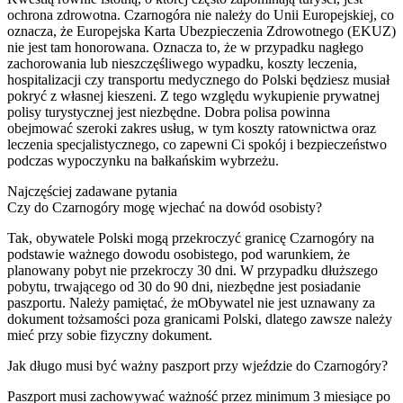
ochrona zdrowotna. Czarnogóra nie należy do Unii Europejskiej, co
oznacza, że Europejska Karta Ubezpieczenia Zdrowotnego (EKUZ)
nie jest tam honorowana. Oznacza to, że w przypadku nagłego
zachorowania lub nieszczęśliwego wypadku, koszty leczenia,
hospitalizacji czy transportu medycznego do Polski będziesz musiał
pokryć z własnej kieszeni. Z tego względu wykupienie prywatnej
polisy turystycznej jest niezbędne. Dobra polisa powinna
obejmować szeroki zakres usług, w tym koszty ratownictwa oraz
leczenia specjalistycznego, co zapewni Ci spokój i bezpieczeństwo
podczas wypoczynku na bałkańskim wybrzeżu.
Najczęściej zadawane pytania
Czy do Czarnogóry mogę wjechać na dowód osobisty?
Tak, obywatele Polski mogą przekroczyć granicę Czarnogóry na
podstawie ważnego dowodu osobistego, pod warunkiem, że
planowany pobyt nie przekroczy 30 dni. W przypadku dłuższego
pobytu, trwającego od 30 do 90 dni, niezbędne jest posiadanie
paszportu. Należy pamiętać, że mObywatel nie jest uznawany za
dokument tożsamości poza granicami Polski, dlatego zawsze należy
mieć przy sobie fizyczny dokument.
Jak długo musi być ważny paszport przy wjeździe do Czarnogóry?
Paszport musi zachowywać ważność przez minimum 3 miesiące po