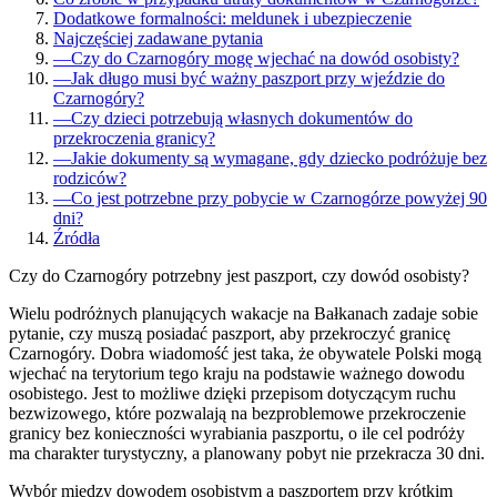
Dodatkowe formalności: meldunek i ubezpieczenie
Najczęściej zadawane pytania
—
Czy do Czarnogóry mogę wjechać na dowód osobisty?
—
Jak długo musi być ważny paszport przy wjeździe do
Czarnogóry?
—
Czy dzieci potrzebują własnych dokumentów do
przekroczenia granicy?
—
Jakie dokumenty są wymagane, gdy dziecko podróżuje bez
rodziców?
—
Co jest potrzebne przy pobycie w Czarnogórze powyżej 90
dni?
Źródła
Czy do Czarnogóry potrzebny jest paszport, czy dowód osobisty?
Wielu podróżnych planujących wakacje na Bałkanach zadaje sobie
pytanie, czy muszą posiadać paszport, aby przekroczyć granicę
Czarnogóry. Dobra wiadomość jest taka, że obywatele Polski mogą
wjechać na terytorium tego kraju na podstawie ważnego dowodu
osobistego. Jest to możliwe dzięki przepisom dotyczącym ruchu
bezwizowego, które pozwalają na bezproblemowe przekroczenie
granicy bez konieczności wyrabiania paszportu, o ile cel podróży
ma charakter turystyczny, a planowany pobyt nie przekracza 30 dni.
Wybór między dowodem osobistym a paszportem przy krótkim