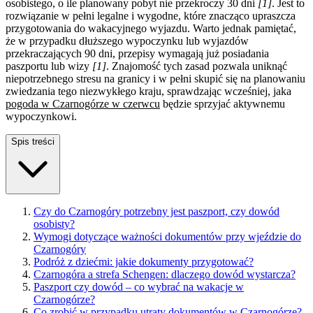
osobistego, o ile planowany pobyt nie przekroczy 30 dni
[1]
. Jest to
rozwiązanie w pełni legalne i wygodne, które znacząco upraszcza
przygotowania do wakacyjnego wyjazdu. Warto jednak pamiętać,
że w przypadku dłuższego wypoczynku lub wyjazdów
przekraczających 90 dni, przepisy wymagają już posiadania
paszportu lub wizy
[1]
. Znajomość tych zasad pozwala uniknąć
niepotrzebnego stresu na granicy i w pełni skupić się na planowaniu
zwiedzania tego niezwykłego kraju, sprawdzając wcześniej, jaka
pogoda w Czarnogórze w czerwcu
będzie sprzyjać aktywnemu
wypoczynkowi.
Spis treści
Czy do Czarnogóry potrzebny jest paszport, czy dowód
osobisty?
Wymogi dotyczące ważności dokumentów przy wjeździe do
Czarnogóry
Podróż z dziećmi: jakie dokumenty przygotować?
Czarnogóra a strefa Schengen: dlaczego dowód wystarcza?
Paszport czy dowód – co wybrać na wakacje w
Czarnogórze?
Co zrobić w przypadku utraty dokumentów w Czarnogórze?