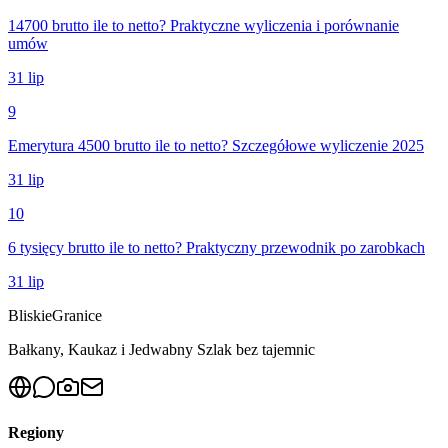
14700 brutto ile to netto? Praktyczne wyliczenia i porównanie
umów
31 lip
9
Emerytura 4500 brutto ile to netto? Szczegółowe wyliczenie 2025
31 lip
10
6 tysięcy brutto ile to netto? Praktyczny przewodnik po zarobkach
31 lip
Bliskie
Granice
Bałkany, Kaukaz i Jedwabny Szlak bez tajemnic
Regiony