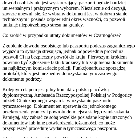
dowód osobisty nie jest wystarczający, paszport będzie bardziej
uniwersalnym i praktycznym wyborem. Niezależnie od decyzji,
zawsze upewnij się, że wybrany dokument jest w dobrym stanie
technicznym i posiada odpowiedni okres ważności, co pozwoli
uniknąć niepotrzebnego stresu na granicy.
Co zrobić w przypadku utraty dokumentów w Czarnogórze?
Zgubienie dowodu osobistego lub paszportu podczas zagranicznego
wyjazdu to sytuacja stresująca, jednak odpowiednia procedura
pozwoli Ci na bezpieczny powrót do kraju. Pierwszym krokiem
powinno być zgłoszenie faktu kradzieży lub zagubienia dokumentu
na najbliższym komisariacie policji. Funkcjonariusze sporządzą
protokół, który jest niezbędny do uzyskania tymczasowego
dokumentu podróży.
Kolejnym etapem jest pilny kontakt z polską placówką
dyplomatyczną. Ambasada Rzeczypospolitej Polskiej w Podgoricy
udzieli Ci niezbędnego wsparcia w uzyskaniu paszportu
tymczasowego. Dokument ten uprawnia do jednokrotnego
przekroczenia granicy i powrotu do miejsca stałego zamieszkania.
Pamiętaj, aby zabrać ze sobą wszelkie posiadane kopie utraconych
dokumentów lub inne potwierdzenia tożsamości, co może
przyspieszyć procedurę wydania tymczasowego paszportu.