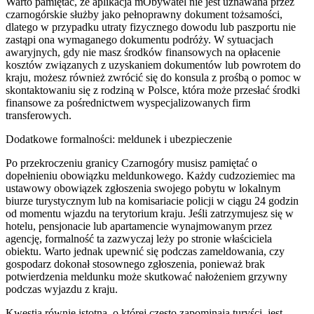
Warto pamiętać, że aplikacja mObywatel nie jest uznawana przez
czarnogórskie służby jako pełnoprawny dokument tożsamości,
dlatego w przypadku utraty fizycznego dowodu lub paszportu nie
zastąpi ona wymaganego dokumentu podróży. W sytuacjach
awaryjnych, gdy nie masz środków finansowych na opłacenie
kosztów związanych z uzyskaniem dokumentów lub powrotem do
kraju, możesz również zwrócić się do konsula z prośbą o pomoc w
skontaktowaniu się z rodziną w Polsce, która może przesłać środki
finansowe za pośrednictwem wyspecjalizowanych firm
transferowych.
Dodatkowe formalności: meldunek i ubezpieczenie
Po przekroczeniu granicy Czarnogóry musisz pamiętać o
dopełnieniu obowiązku meldunkowego. Każdy cudzoziemiec ma
ustawowy obowiązek zgłoszenia swojego pobytu w lokalnym
biurze turystycznym lub na komisariacie policji w ciągu 24 godzin
od momentu wjazdu na terytorium kraju. Jeśli zatrzymujesz się w
hotelu, pensjonacie lub apartamencie wynajmowanym przez
agencję, formalność ta zazwyczaj leży po stronie właściciela
obiektu. Warto jednak upewnić się podczas zameldowania, czy
gospodarz dokonał stosownego zgłoszenia, ponieważ brak
potwierdzenia meldunku może skutkować nałożeniem grzywny
podczas wyjazdu z kraju.
Kwestią równie istotną, o której często zapominają turyści, jest