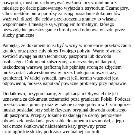
paszportu, musi on zachowywać ważność przez minimum 3
miesiące po dacie planowanego wyjazdu z terytorium Czarnogóry.
Choć niektóre biura podróży zalecają posiadanie dokumentów
ważnych dłużej, dla celów przekroczenia granicy to właśnie
wspomniane 3 miesiące są wymogiem formalnym, którego
bezwzględne przestrzeganie chroni przed odmową wjazdu przez
służby graniczne.
Pamiętaj, że dokument musi być ważny w momencie przekraczania
granicy oraz przez cały okres Twojego pobytu. Warto również
zwrócić uwagę na stan techniczny paszportu lub dowodu
osobistego. Dokument zniszczony, z nieczytelnymi danymi,
uszkodzoną warstwą graficzną lub pękniętą stroną ze zdjęciem
może zostać zakwestionowany przez funkcjonariuszy straży
granicznej. W takiej sytuacji, nawet jeśli termin ważności jest
odpowiedni, możesz napotkać poważne problemy przy odprawie.
Dodatkowo, przypominamy, że aplikacja mObywatel nie jest
uznawana za dokument tożsamości poza granicami Polski. Podczas
przekraczania granicy oraz w trakcie całego pobytu w Czarnogórze
musisz posiadać przy sobie fizyczny oryginał dowodu osobistego
lub paszportu. Przepisy lokalne nakładają na osoby pełnoletnie
obowiązek posiadania przy sobie dokumentu tożsamości, a jego
brak może skutkować nałożeniem kary grzywny przez
czarnogórskie służby podczas ewentualnej kontroli.