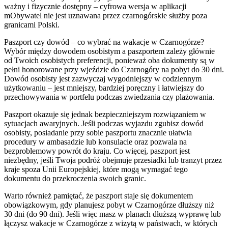
ważny i fizycznie dostępny – cyfrowa wersja w aplikacji
mObywatel nie jest uznawana przez czarnogórskie służby poza
granicami Polski.
Paszport czy dowód – co wybrać na wakacje w Czarnogórze?
Wybór między dowodem osobistym a paszportem zależy głównie
od Twoich osobistych preferencji, ponieważ oba dokumenty są w
pełni honorowane przy wjeździe do Czarnogóry na pobyt do 30 dni.
Dowód osobisty jest zazwyczaj wygodniejszy w codziennym
użytkowaniu – jest mniejszy, bardziej poręczny i łatwiejszy do
przechowywania w portfelu podczas zwiedzania czy plażowania.
Paszport okazuje się jednak bezpieczniejszym rozwiązaniem w
sytuacjach awaryjnych. Jeśli podczas wyjazdu zgubisz dowód
osobisty, posiadanie przy sobie paszportu znacznie ułatwia
procedury w ambasadzie lub konsulacie oraz pozwala na
bezproblemowy powrót do kraju. Co więcej, paszport jest
niezbędny, jeśli Twoja podróż obejmuje przesiadki lub tranzyt przez
kraje spoza Unii Europejskiej, które mogą wymagać tego
dokumentu do przekroczenia swoich granic.
Warto również pamiętać, że paszport staje się dokumentem
obowiązkowym, gdy planujesz pobyt w Czarnogórze dłuższy niż
30 dni (do 90 dni). Jeśli więc masz w planach dłuższą wyprawę lub
łączysz wakacje w Czarnogórze z wizytą w państwach, w których