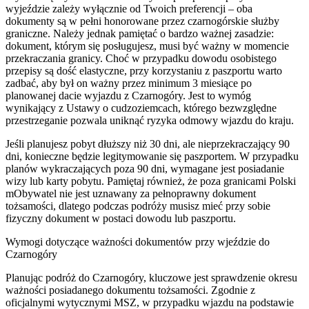
wyjeździe zależy wyłącznie od Twoich preferencji – oba
dokumenty są w pełni honorowane przez czarnogórskie służby
graniczne. Należy jednak pamiętać o bardzo ważnej zasadzie:
dokument, którym się posługujesz, musi być ważny w momencie
przekraczania granicy. Choć w przypadku dowodu osobistego
przepisy są dość elastyczne, przy korzystaniu z paszportu warto
zadbać, aby był on ważny przez minimum 3 miesiące po
planowanej dacie wyjazdu z Czarnogóry. Jest to wymóg
wynikający z Ustawy o cudzoziemcach, którego bezwzględne
przestrzeganie pozwala uniknąć ryzyka odmowy wjazdu do kraju.
Jeśli planujesz pobyt dłuższy niż 30 dni, ale nieprzekraczający 90
dni, konieczne będzie legitymowanie się paszportem. W przypadku
planów wykraczających poza 90 dni, wymagane jest posiadanie
wizy lub karty pobytu. Pamiętaj również, że poza granicami Polski
mObywatel nie jest uznawany za pełnoprawny dokument
tożsamości, dlatego podczas podróży musisz mieć przy sobie
fizyczny dokument w postaci dowodu lub paszportu.
Wymogi dotyczące ważności dokumentów przy wjeździe do
Czarnogóry
Planując podróż do Czarnogóry, kluczowe jest sprawdzenie okresu
ważności posiadanego dokumentu tożsamości. Zgodnie z
oficjalnymi wytycznymi MSZ, w przypadku wjazdu na podstawie