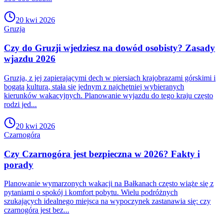
20 kwi 2026
Gruzja
Czy do Gruzji wjedziesz na dowód osobisty? Zasady
wjazdu 2026
Gruzja, z jej zapierającymi dech w piersiach krajobrazami górskimi i
bogatą kulturą, stała się jednym z najchętniej wybieranych
kierunków wakacyjnych. Planowanie wyjazdu do tego kraju często
rodzi jed...
20 kwi 2026
Czarnogóra
Czy Czarnogóra jest bezpieczna w 2026? Fakty i
porady
Planowanie wymarzonych wakacji na Bałkanach często wiąże się z
pytaniami o spokój i komfort pobytu. Wielu podróżnych
szukających idealnego miejsca na wypoczynek zastanawia się: czy
czarnogóra jest bez...