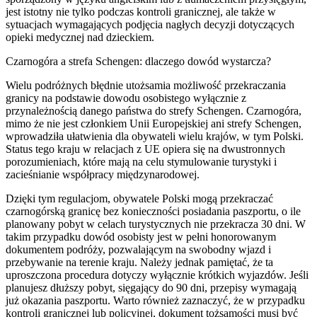
jest istotny nie tylko podczas kontroli granicznej, ale także w
sytuacjach wymagających podjęcia nagłych decyzji dotyczących
opieki medycznej nad dzieckiem.
Czarnogóra a strefa Schengen: dlaczego dowód wystarcza?
Wielu podróżnych błędnie utożsamia możliwość przekraczania
granicy na podstawie dowodu osobistego wyłącznie z
przynależnością danego państwa do strefy Schengen. Czarnogóra,
mimo że nie jest członkiem Unii Europejskiej ani strefy Schengen,
wprowadziła ułatwienia dla obywateli wielu krajów, w tym Polski.
Status tego kraju w relacjach z UE opiera się na dwustronnych
porozumieniach, które mają na celu stymulowanie turystyki i
zacieśnianie współpracy międzynarodowej.
Dzięki tym regulacjom, obywatele Polski mogą przekraczać
czarnogórską granicę bez konieczności posiadania paszportu, o ile
planowany pobyt w celach turystycznych nie przekracza 30 dni. W
takim przypadku dowód osobisty jest w pełni honorowanym
dokumentem podróży, pozwalającym na swobodny wjazd i
przebywanie na terenie kraju. Należy jednak pamiętać, że ta
uproszczona procedura dotyczy wyłącznie krótkich wyjazdów. Jeśli
planujesz dłuższy pobyt, sięgający do 90 dni, przepisy wymagają
już okazania paszportu. Warto również zaznaczyć, że w przypadku
kontroli granicznej lub policyjnej, dokument tożsamości musi być