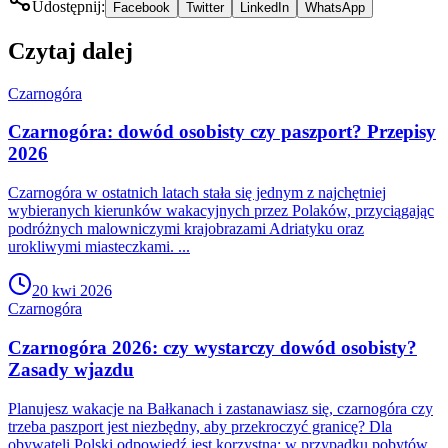
Udostępnij:
Facebook
Twitter
LinkedIn
WhatsApp
Czytaj dalej
Czarnogóra
Czarnogóra: dowód osobisty czy paszport? Przepisy
2026
Czarnogóra w ostatnich latach stała się jednym z najchętniej
wybieranych kierunków wakacyjnych przez Polaków, przyciągając
podróżnych malowniczymi krajobrazami Adriatyku oraz
urokliwymi miasteczkami. ...
20 kwi 2026
Czarnogóra
Czarnogóra 2026: czy wystarczy dowód osobisty?
Zasady wjazdu
Planujesz wakacje na Bałkanach i zastanawiasz się, czarnogóra czy
trzeba paszport jest niezbędny, aby przekroczyć granicę? Dla
obywateli Polski odpowiedź jest korzystna: w przypadku pobytów