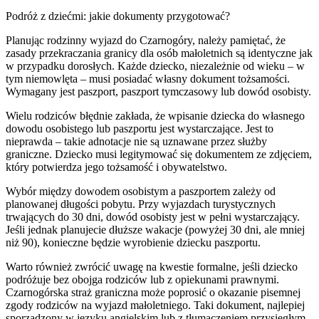
Podróż z dziećmi: jakie dokumenty przygotować?
Planując rodzinny wyjazd do Czarnogóry, należy pamiętać, że
zasady przekraczania granicy dla osób małoletnich są identyczne jak
w przypadku dorosłych. Każde dziecko, niezależnie od wieku – w
tym niemowlęta – musi posiadać własny dokument tożsamości.
Wymagany jest paszport, paszport tymczasowy lub dowód osobisty.
Wielu rodziców błędnie zakłada, że wpisanie dziecka do własnego
dowodu osobistego lub paszportu jest wystarczające. Jest to
nieprawda – takie adnotacje nie są uznawane przez służby
graniczne. Dziecko musi legitymować się dokumentem ze zdjęciem,
który potwierdza jego tożsamość i obywatelstwo.
Wybór między dowodem osobistym a paszportem zależy od
planowanej długości pobytu. Przy wyjazdach turystycznych
trwających do 30 dni, dowód osobisty jest w pełni wystarczający.
Jeśli jednak planujecie dłuższe wakacje (powyżej 30 dni, ale mniej
niż 90), konieczne będzie wyrobienie dziecku paszportu.
Warto również zwrócić uwagę na kwestie formalne, jeśli dziecko
podróżuje bez obojga rodziców lub z opiekunami prawnymi.
Czarnogórska straż graniczna może poprosić o okazanie pisemnej
zgody rodziców na wyjazd małoletniego. Taki dokument, najlepiej
sporządzony w języku angielskim lub z tłumaczeniem przysięgłym,