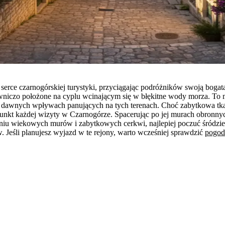
rce czarnogórskiej turystyki, przyciągając podróżników swoją bogatą 
owniczo położone na cyplu wcinającym się w błękitne wody morza. To m
 o dawnych wpływach panujących na tych terenach. Choć zabytkowa tkan
punkt każdej wizyty w Czarnogórze. Spacerując po jej murach obron
w cieniu wiekowych murów i zabytkowych cerkwi, najlepiej poczuć śródz
 Jeśli planujesz wyjazd w te rejony, warto wcześniej sprawdzić
pogod