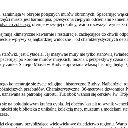
tu, zamknięta w obrębie potężnych murów obronnych. Spacerując wąs
części miasta jest harmonijna, przesycona ciepłymi odcieniami kamieni
udva co zobaczyć
oferuje w swojej okolicy, warto rozważyć wycieczki 
zajmują klimatyczne kawiarnie i restauracje, zachęcające do chwili odp
eneckie wpływy są najbardziej widoczne – od charakterystycznych deta
tarówki, jest Cytadela. Jej masywne mury nie tylko stanowią świadect
 Spacerując po koronie murów miejskich, można z perspektywy czasu d
 Każdy zaułek Starego Miasta w Budvie opowiada własną historię, bę
rego koncentruje się życie religijne i historyczne Budvy. Najbardziej
tem późniejszych przebudów. Charakterystyczna, 36-metrowa dzwonnica
 uznawana za patronkę kurortu. Tuż obok wznosi się cerkiew św. Trój
a się na południowym krańcu cypla. Jej obecny kształt to wynik wen
ie mieści się biblioteka z unikalną kolekcją map, muzeum z modelami st
zeże.
dzi eksponaty przybliżające wielowiekowe dziedzictwo regionu. Warto