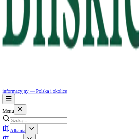
informacyjny —
Polska
i okolice
Menu
Albania