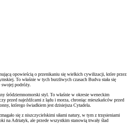
nującą opowieścią o przenikaniu się wielkich cywilizacji, które przez
zymskiej. To właśnie w tych burzliwych czasach Budva stała się
 swojej podróży.
zny śródziemnomorski styl. To właśnie w okresie weneckim
rczy przed najeźdźcami z lądu i morza, chroniąc mieszkańców przed
nny, którego świadkiem jest dzisiejsza Cytadela.
gało się z niszczycielskimi siłami natury, w tym z trzęsieniami
ki na Adriatyk, ale przede wszystkim stanowią trwały ślad