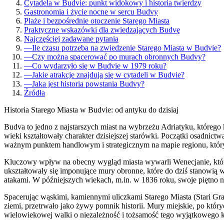
Cytadela w Budvie: punkt widokowy i historia twierdzy
Gastronomia i życie nocne w sercu Budvy
Plaże i bezpośrednie otoczenie Starego Miasta
Praktyczne wskazówki dla zwiedzających Budvę
Najczęściej zadawane pytania
—
Ile czasu potrzeba na zwiedzenie Starego Miasta w Budvie?
—
Czy można spacerować po murach obronnych Budvy?
—
Co wydarzyło się w Budvie w 1979 roku?
—
Jakie atrakcje znajdują się w cytadeli w Budvie?
—
Jaka jest historia powstania Budvy?
Źródła
Historia Starego Miasta w Budvie: od antyku do dzisiaj
Budva to jedno z najstarszych miast na wybrzeżu Adriatyku, którego ko
wieki kształtowały charakter dzisiejszej starówki. Początki osadnict
ważnym punktem handlowym i strategicznym na mapie regionu, któr
Kluczowy wpływ na obecny wygląd miasta wywarli Wenecjanie, którzy
ukształtowały się imponujące mury obronne, które do dziś stanowią w
atakami. W późniejszych wiekach, m.in. w 1836 roku, swoje piętno n
Spacerując wąskimi, kamiennymi uliczkami Starego Miasta (Stari Grad
ziemi, przetrwało jako żywy pomnik historii. Mury miejskie, po któr
wielowiekowej walki o niezależność i tożsamość tego wyjątkowego k