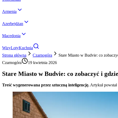
Armenia
Azerbejdżan
Macedonia
Wizy
Loty
Kuchnia
Strona główna
Czarnogóra
Stare Miasto w Budvie: co zobaczyć
Czarnogóra
19 kwietnia 2026
Stare Miasto w Budvie: co zobaczyć i gdzi
Treść wygenerowana przez sztuczną inteligencję.
Artykuł powstał