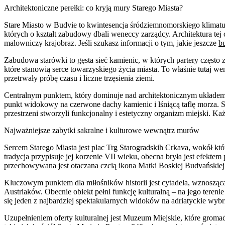
Architektoniczne perełki: co kryją mury Starego Miasta?
Stare Miasto w Budvie to kwintesencja śródziemnomorskiego klima
których o kształt zabudowy dbali weneccy zarządcy. Architektura tej 
malowniczy krajobraz. Jeśli szukasz informacji o tym, jakie jeszcze
b
Zabudowa starówki to gęsta sieć kamienic, w których partery często 
które stanowią serce towarzyskiego życia miasta. To właśnie tutaj w
przetrwały próbę czasu i liczne trzęsienia ziemi.
Centralnym punktem, który dominuje nad architektonicznym układem s
punkt widokowy na czerwone dachy kamienic i lśniącą taflę morza.
przestrzeni stworzyli funkcjonalny i estetyczny organizm miejski.
Najważniejsze zabytki sakralne i kulturowe wewnątrz murów
Sercem Starego Miasta jest plac Trg Starogradskih Crkava, wokół któ
tradycja przypisuje jej korzenie VII wieku, obecna bryła jest efek
przechowywana jest otaczana czcią ikona Matki Boskiej Budvańskiej,
Kluczowym punktem dla miłośników historii jest cytadela, wznosząc
Austriaków. Obecnie obiekt pełni funkcję kulturalną – na jego teren
się jeden z najbardziej spektakularnych widoków na adriatyckie wybr
Uzupełnieniem oferty kulturalnej jest Muzeum Miejskie, które groma