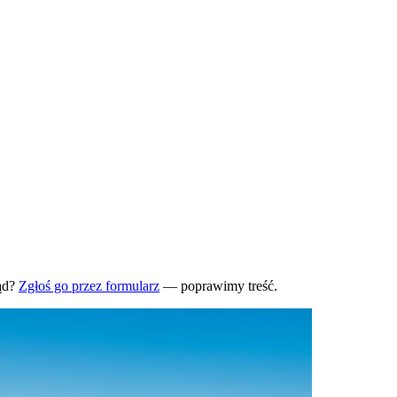
ąd?
Zgłoś go przez formularz
— poprawimy treść.