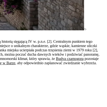
historią sięgającą IV w. p.n.e. [2]. Centralnym punktem tego
iejsce o unikalnym charakterze, gdzie wąskie, kamienne uliczki
ka miejska ucierpiała podczas trzęsienia ziemi w 1979 roku [2],
nych, można poczuć ducha dawnych wieków i podziwiać panoramę,
iemnomorski klimat, który sprawia, że
Budva czarnogora
pozostaje
ę w Barze
, aby odpowiednio zaplanować zwiedzanie wybrzeża.