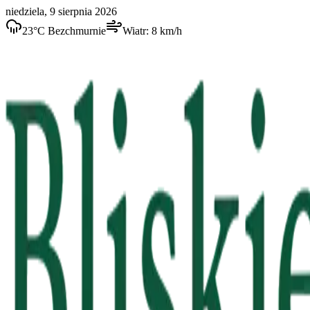
niedziela, 9 sierpnia 2026
23
°C
Bezchmurnie
Wiatr:
8
km/h