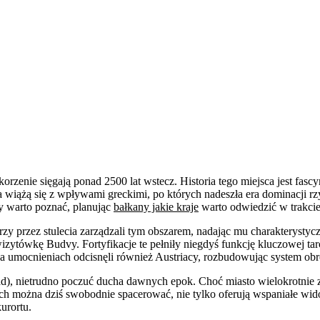
rzenie sięgają ponad 2500 lat wstecz. Historia tego miejsca jest fascy
wa wiążą się z wpływami greckimi, po których nadeszła era dominacji r
y warto poznać, planując
bałkany jakie kraje
warto odwiedzić w trakcie
 przez stulecia zarządzali tym obszarem, nadając mu charakterystyc
izytówkę Budvy. Fortyfikacje te pełniły niegdyś funkcję kluczowej ta
a umocnieniach odcisnęli również Austriacy, rozbudowując system obro
), nietrudno poczuć ducha dawnych epok. Choć miasto wielokrotnie zma
ych można dziś swobodnie spacerować, nie tylko oferują wspaniałe wido
urortu.