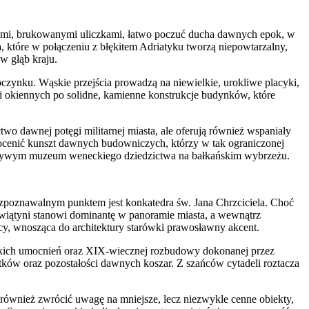
kimi, brukowanymi uliczkami, łatwo poczuć ducha dawnych epok, w
a, które w połączeniu z błękitem Adriatyku tworzą niepowtarzalny,
w głąb kraju.
oczynku. Wąskie przejścia prowadzą na niewielkie, urokliwe placyki,
li okiennych po solidne, kamienne konstrukcje budynków, które
wo dawnej potęgi militarnej miasta, ale oferują również wspaniały
ocenić kunszt dawnych budowniczych, którzy w tak ograniczonej
dąc żywym muzeum weneckiego dziedzictwa na bałkańskim wybrzeżu.
 rozpoznawalnym punktem jest konkatedra św. Jana Chrzciciela. Choć
 świątyni stanowi dominantę w panoramie miasta, a wewnątrz
cy, wnosząca do architektury starówki prawosławny akcent.
eckich umocnień oraz XIX-wiecznej rozbudowy dokonanej przez
atków oraz pozostałości dawnych koszar. Z szańców cytadeli roztacza
 również zwrócić uwagę na mniejsze, lecz niezwykle cenne obiekty,