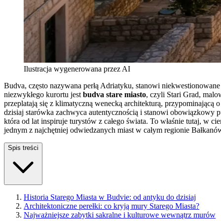
Ilustracja wygenerowana przez AI
Budva, często nazywana perłą Adriatyku, stanowi niekwestionowane se
niezwykłego kurortu jest
budva stare miasto
, czyli Stari Grad, mal
przeplatają się z klimatyczną wenecką architekturą, przypominającą
dzisiaj starówka zachwyca autentycznością i stanowi obowiązkowy 
która od lat inspiruje turystów z całego świata. To właśnie tutaj, 
jednym z najchętniej odwiedzanych miast w całym regionie Bałkanów.
Spis treści
Historia Starego Miasta w Budvie: od antyku do dzisiaj
Architektoniczne perełki: co kryją mury Starego Miasta?
Najważniejsze zabytki sakralne i kulturowe wewnątrz murów