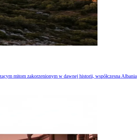
dzącym mitom zakorzenionym w dawnej historii, współczesna Albania