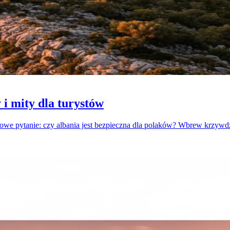
 i mity dla turystów
zowe pytanie: czy albania jest bezpieczna dla polaków? Wbrew krzyw