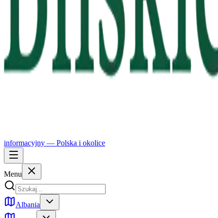
informacyjny —
Polska
i okolice
Menu
Albania