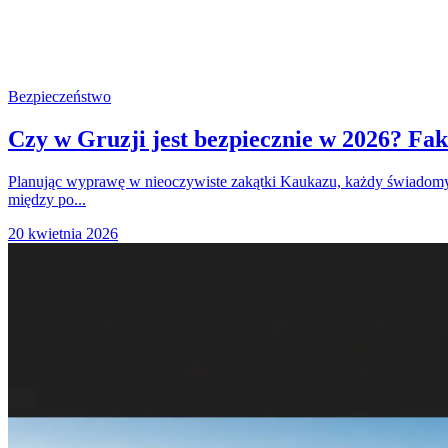
Bezpieczeństwo
Czy w Gruzji jest bezpiecznie w 2026? Fak
Planując wyprawę w nieoczywiste zakątki Kaukazu, każdy świadomy p
między po...
20 kwietnia 2026