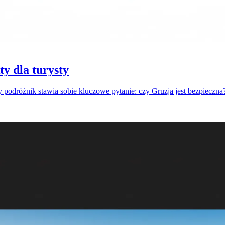
ty dla turysty
odróżnik stawia sobie kluczowe pytanie: czy Gruzja jest bezpieczna