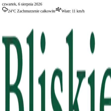
czwartek, 6 sierpnia 2026
24
°C
Zachmurzenie całkowite
Wiatr:
11
km/h