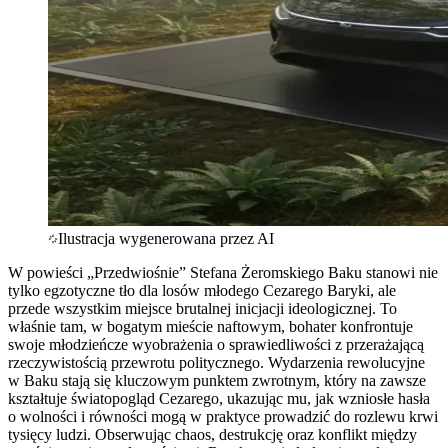
Ilustracja wygenerowana przez AI
W powieści „Przedwiośnie” Stefana Żeromskiego Baku stanowi nie
tylko egzotyczne tło dla losów młodego Cezarego Baryki, ale
przede wszystkim miejsce brutalnej inicjacji ideologicznej. To
właśnie tam, w bogatym mieście naftowym, bohater konfrontuje
swoje młodzieńcze wyobrażenia o sprawiedliwości z przerażającą
rzeczywistością przewrotu politycznego. Wydarzenia rewolucyjne
w Baku stają się kluczowym punktem zwrotnym, który na zawsze
kształtuje światopogląd Cezarego, ukazując mu, jak wzniosłe hasła
o wolności i równości mogą w praktyce prowadzić do rozlewu krwi
tysięcy ludzi. Obserwując chaos, destrukcję oraz konflikt między