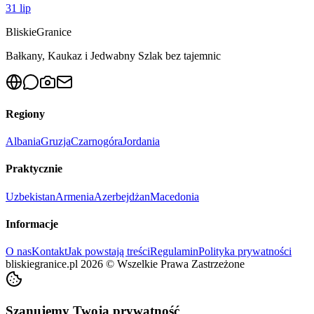
31 lip
Bliskie
Granice
Bałkany, Kaukaz i Jedwabny Szlak bez tajemnic
Regiony
Albania
Gruzja
Czarnogóra
Jordania
Praktycznie
Uzbekistan
Armenia
Azerbejdżan
Macedonia
Informacje
O nas
Kontakt
Jak powstają treści
Regulamin
Polityka prywatności
bliskiegranice.pl
2026
©
Wszelkie Prawa Zastrzeżone
Szanujemy Twoją prywatność