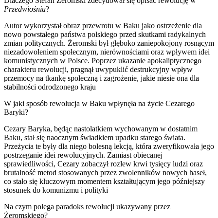
Dlaczego Stefan Żeromski zdecydował się opisać rewolucję w
Przedwiośniu
?
Autor wykorzystał obraz przewrotu w Baku jako ostrzeżenie dla
nowo powstałego państwa polskiego przed skutkami radykalnych
zmian politycznych. Żeromski był głęboko zaniepokojony rosnącym
niezadowoleniem społecznym, nierównościami oraz wpływem idei
komunistycznych w Polsce. Poprzez ukazanie apokaliptycznego
charakteru rewolucji, pragnął uwypuklić destrukcyjny wpływ
przemocy na tkankę społeczną i zagrożenie, jakie niesie ona dla
stabilności odrodzonego kraju
W jaki sposób rewolucja w Baku wpłynęła na życie Cezarego
Baryki?
Cezary Baryka, będąc nastolatkiem wychowanym w dostatnim
Baku, stał się naocznym świadkiem upadku starego świata.
Przeżycia te były dla niego bolesną lekcją, która zweryfikowała jego
postrzeganie idei rewolucyjnych. Zamiast obiecanej
sprawiedliwości, Cezary zobaczył rozlew krwi tysięcy ludzi oraz
brutalność metod stosowanych przez zwolenników nowych haseł,
co stało się kluczowym momentem kształtującym jego późniejszy
stosunek do komunizmu i polityki
Na czym polega paradoks rewolucji ukazywany przez
Żeromskiego?