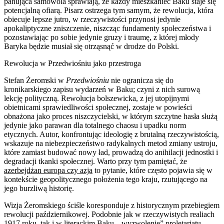
panująca samowola sprawiają, że każdy mieszkaniec Baku staje się
potencjalną ofiarą. Pisarz ostrzega tym samym, że rewolucja, która
obiecuje lepsze jutro, w rzeczywistości przynosi jedynie
apokaliptyczne zniszczenie, niszcząc fundamenty społeczeństwa i
pozostawiając po sobie jedynie gruzy i traumę, z której młody
Baryka będzie musiał się otrząsnąć w drodze do Polski.
Rewolucja w Przedwiośniu jako przestroga
Stefan Żeromski w
Przedwiośniu
nie ogranicza się do
kronikarskiego zapisu wydarzeń w Baku; czyni z nich surową
lekcję polityczną. Rewolucja bolszewicka, z jej utopijnymi
obietnicami sprawiedliwości społecznej, zostaje w powieści
obnażona jako proces niszczycielski, w którym szczytne hasła służą
jedynie jako parawan dla totalnego chaosu i upadku norm
etycznych. Autor, konfrontując ideologię z brutalną rzeczywistością,
wskazuje na niebezpieczeństwo radykalnych metod zmiany ustroju,
które zamiast budować nowy ład, prowadzą do anihilacji jednostki i
degradacji tkanki społecznej. Warto przy tym pamiętać, że
azerbejdżan europa czy azja
to pytanie, które często pojawia się w
kontekście geopolitycznego położenia tego kraju, rzutującego na
jego burzliwą historię.
Wizja Żeromskiego ściśle koresponduje z historycznym przebiegiem
rewolucji październikowej. Podobnie jak w rzeczywistych realiach
1917 roku, tak i w literackim Baku, „wyzwolenie” proletariatu