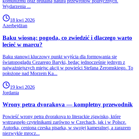
komunizmu oraz brutalną naturą przewrotów politycznych.
Wydarzenia ...
18 kwi 2026
Azerbejdżan
Baku wiosną: pogoda, co zwiedzić i dlaczego warto
lecieć w marcu?
Baku stanowi kluczowy punkt wyjścia dla formowania się
światopoglądu Cezarego Baryki, będąc jednocześnie jednym z
najważniejszych miejsc akcji w powieści Stefana Żeromskiego. To
położone nad Morzem Ka...
19 kwi 2026
Jordania
Wrony petra dvorakova — kompletny przewodnik
Powieść wrony petra dvorakova to literackie zjawisko, które
wstrząsnęło czytelnikami zarówno w Czechach, jak i w Polsce.
Autorka, ceniona czeska pisarka, w swojej kameralnej, a zarazem
niezwykle mrocz...