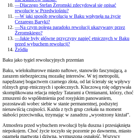
—
Dlaczego Stefan Żeromski zdecydował się opisać
rewolucję w Przedwiośniu?
—
W jaki sposób rewolucja w Baku wpłynęła na życie
Cezarego Baryki?
—
Na czym polega paradoks rewolucji ukazywany przez
Żeromskiego?
—
Jakie były główne przyczyny napięć etnicznych w Baku
przed wybuchem rewolucji?
Źródła
Baku jako tygiel rewolucyjnych przemian
Baku, wielokulturowe miasto naftowe, stanowiło fascynującą, a
zarazem niebezpieczną mozaikę interesów. W tej metropolii,
napędzanej bogactwem czarnego złota, od lat ścierały się wpływy
różnych grup etnicznych i społecznych. Kluczową rolę odgrywała
skomplikowana relacja między Tatarami a Ormianami, którzy, choć
zmuszeni do współistnienia pod rosyjskim panowaniem,
pozostawali wobec siebie w stanie permanentnej, podszytej
nienawiścią czujności. Każda z tych grup czekała na moment
słabości przeciwnika, trzymając w zanadrzu „wyostrzony kinżał”.
Atmosfera przed wybuchem rewolucji była duszna i przesiąknięta
niepokojem. Choć życie toczyło się pozornie po dawnemu, miasto
ogarnęła martwota i dziwna, wymuszona ospałość. Wszyscy