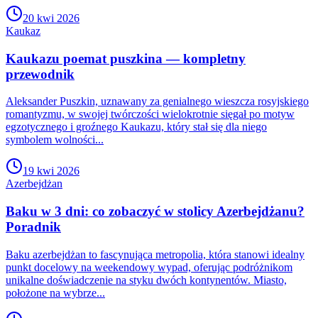
20 kwi 2026
Kaukaz
Kaukazu poemat puszkina — kompletny
przewodnik
Aleksander Puszkin, uznawany za genialnego wieszcza rosyjskiego
romantyzmu, w swojej twórczości wielokrotnie sięgał po motyw
egzotycznego i groźnego Kaukazu, który stał się dla niego
symbolem wolności...
19 kwi 2026
Azerbejdżan
Baku w 3 dni: co zobaczyć w stolicy Azerbejdżanu?
Poradnik
Baku azerbejdżan to fascynująca metropolia, która stanowi idealny
punkt docelowy na weekendowy wypad, oferując podróżnikom
unikalne doświadczenie na styku dwóch kontynentów. Miasto,
położone na wybrze...