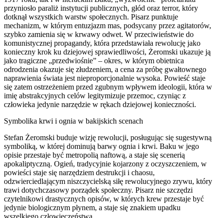
przyniosło paraliż instytucji publicznych, głód oraz terror, który
dotknął wszystkich warstw społecznych. Pisarz punktuje
mechanizm, w którym entuzjazm mas, podsycany przez agitatorów,
szybko zamienia się w krwawy odwet. W przeciwieństwie do
komunistycznej propagandy, która przedstawiała rewolucję jako
konieczny krok ku dziejowej sprawiedliwości, Żeromski ukazuje ją
jako tragiczne „przedwiośnie” – okres, w którym obietnica
odrodzenia okazuje się złudzeniem, a cena za próbę gwałtownego
naprawienia świata jest nieproporcjonalnie wysoka. Powieść staje
się zatem ostrzeżeniem przed zgubnym wpływem ideologii, która w
imię abstrakcyjnych celów legitymizuje przemoc, czyniąc z
człowieka jedynie narzędzie w rękach dziejowej konieczności.
Symbolika krwi i ognia w bakijskich scenach
Stefan Żeromski buduje wizję rewolucji, posługując się sugestywną
symboliką, w której dominują barwy ognia i krwi. Baku w jego
opisie przestaje być metropolią naftową, a staje się scenerią
apokaliptyczną. Ogień, tradycyjnie kojarzony z oczyszczeniem, w
powieści staje się narzędziem destrukcji i chaosu,
odzwierciedlającym niszczycielską siłę rewolucyjnego zrywu, który
trawi dotychczasowy porządek społeczny. Pisarz nie szczędzi
czytelnikowi drastycznych opisów, w których krew przestaje być
jedynie biologicznym płynem, a staje się znakiem upadku
wszelkiego człowieczeństwa.