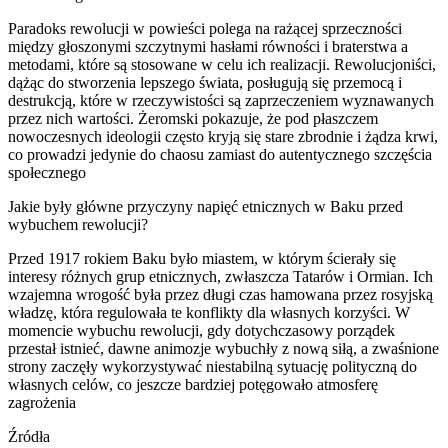
Paradoks rewolucji w powieści polega na rażącej sprzeczności
między głoszonymi szczytnymi hasłami równości i braterstwa a
metodami, które są stosowane w celu ich realizacji. Rewolucjoniści,
dążąc do stworzenia lepszego świata, posługują się przemocą i
destrukcją, które w rzeczywistości są zaprzeczeniem wyznawanych
przez nich wartości. Żeromski pokazuje, że pod płaszczem
nowoczesnych ideologii często kryją się stare zbrodnie i żądza krwi,
co prowadzi jedynie do chaosu zamiast do autentycznego szczęścia
społecznego
Jakie były główne przyczyny napięć etnicznych w Baku przed
wybuchem rewolucji?
Przed 1917 rokiem Baku było miastem, w którym ścierały się
interesy różnych grup etnicznych, zwłaszcza Tatarów i Ormian. Ich
wzajemna wrogość była przez długi czas hamowana przez rosyjską
władzę, która regulowała te konflikty dla własnych korzyści. W
momencie wybuchu rewolucji, gdy dotychczasowy porządek
przestał istnieć, dawne animozje wybuchły z nową siłą, a zwaśnione
strony zaczęły wykorzystywać niestabilną sytuację polityczną do
własnych celów, co jeszcze bardziej potęgowało atmosferę
zagrożenia
Źródła