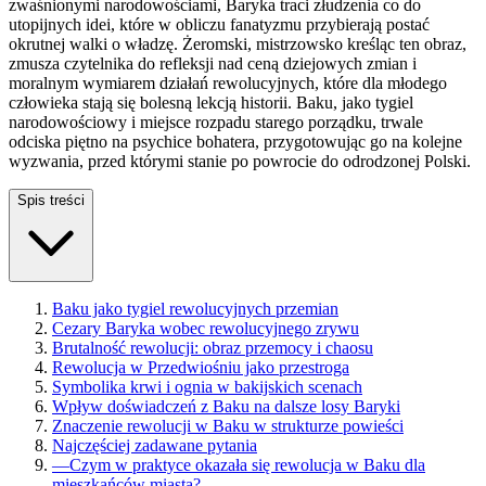
zwaśnionymi narodowościami, Baryka traci złudzenia co do
utopijnych idei, które w obliczu fanatyzmu przybierają postać
okrutnej walki o władzę. Żeromski, mistrzowsko kreśląc ten obraz,
zmusza czytelnika do refleksji nad ceną dziejowych zmian i
moralnym wymiarem działań rewolucyjnych, które dla młodego
człowieka stają się bolesną lekcją historii. Baku, jako tygiel
narodowościowy i miejsce rozpadu starego porządku, trwale
odciska piętno na psychice bohatera, przygotowując go na kolejne
wyzwania, przed którymi stanie po powrocie do odrodzonej Polski.
Spis treści
Baku jako tygiel rewolucyjnych przemian
Cezary Baryka wobec rewolucyjnego zrywu
Brutalność rewolucji: obraz przemocy i chaosu
Rewolucja w Przedwiośniu jako przestroga
Symbolika krwi i ognia w bakijskich scenach
Wpływ doświadczeń z Baku na dalsze losy Baryki
Znaczenie rewolucji w Baku w strukturze powieści
Najczęściej zadawane pytania
—
Czym w praktyce okazała się rewolucja w Baku dla
mieszkańców miasta?