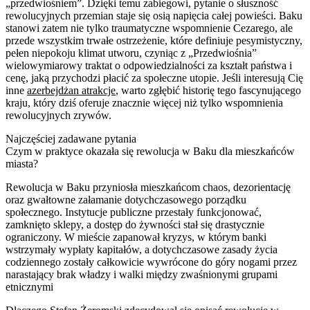
„przedwiośniem”. Dzięki temu zabiegowi, pytanie o słuszność
rewolucyjnych przemian staje się osią napięcia całej powieści. Baku
stanowi zatem nie tylko traumatyczne wspomnienie Cezarego, ale
przede wszystkim trwałe ostrzeżenie, które definiuje pesymistyczny,
pełen niepokoju klimat utworu, czyniąc z „Przedwiośnia”
wielowymiarowy traktat o odpowiedzialności za kształt państwa i
cenę, jaką przychodzi płacić za społeczne utopie. Jeśli interesują Cię
inne
azerbejdżan atrakcje
, warto zgłębić historię tego fascynującego
kraju, który dziś oferuje znacznie więcej niż tylko wspomnienia
rewolucyjnych zrywów.
Najczęściej zadawane pytania
Czym w praktyce okazała się rewolucja w Baku dla mieszkańców
miasta?
Rewolucja w Baku przyniosła mieszkańcom chaos, dezorientację
oraz gwałtowne załamanie dotychczasowego porządku
społecznego. Instytucje publiczne przestały funkcjonować,
zamknięto sklepy, a dostęp do żywności stał się drastycznie
ograniczony. W mieście zapanował kryzys, w którym banki
wstrzymały wypłaty kapitałów, a dotychczasowe zasady życia
codziennego zostały całkowicie wywrócone do góry nogami przez
narastający brak władzy i walki między zwaśnionymi grupami
etnicznymi