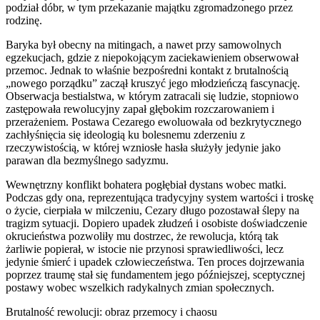
podział dóbr, w tym przekazanie majątku zgromadzonego przez
rodzinę.
Baryka był obecny na mitingach, a nawet przy samowolnych
egzekucjach, gdzie z niepokojącym zaciekawieniem obserwował
przemoc. Jednak to właśnie bezpośredni kontakt z brutalnością
„nowego porządku” zaczął kruszyć jego młodzieńczą fascynację.
Obserwacja bestialstwa, w którym zatracali się ludzie, stopniowo
zastępowała rewolucyjny zapał głębokim rozczarowaniem i
przerażeniem. Postawa Cezarego ewoluowała od bezkrytycznego
zachłyśnięcia się ideologią ku bolesnemu zderzeniu z
rzeczywistością, w której wzniosłe hasła służyły jedynie jako
parawan dla bezmyślnego sadyzmu.
Wewnętrzny konflikt bohatera pogłębiał dystans wobec matki.
Podczas gdy ona, reprezentująca tradycyjny system wartości i troskę
o życie, cierpiała w milczeniu, Cezary długo pozostawał ślepy na
tragizm sytuacji. Dopiero upadek złudzeń i osobiste doświadczenie
okrucieństwa pozwoliły mu dostrzec, że rewolucja, którą tak
żarliwie popierał, w istocie nie przynosi sprawiedliwości, lecz
jedynie śmierć i upadek człowieczeństwa. Ten proces dojrzewania
poprzez traumę stał się fundamentem jego późniejszej, sceptycznej
postawy wobec wszelkich radykalnych zmian społecznych.
Brutalność rewolucji: obraz przemocy i chaosu