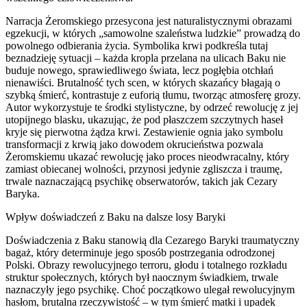
Narracja Żeromskiego przesycona jest naturalistycznymi obrazami
egzekucji, w których „samowolne szaleństwa ludzkie” prowadzą do
powolnego odbierania życia. Symbolika krwi podkreśla tutaj
beznadzieję sytuacji – każda kropla przelana na ulicach Baku nie
buduje nowego, sprawiedliwego świata, lecz pogłębia otchłań
nienawiści. Brutalność tych scen, w których skazańcy błagają o
szybką śmierć, kontrastuje z euforią tłumu, tworząc atmosferę grozy.
Autor wykorzystuje te środki stylistyczne, by odrzeć rewolucję z jej
utopijnego blasku, ukazując, że pod płaszczem szczytnych haseł
kryje się pierwotna żądza krwi. Zestawienie ognia jako symbolu
transformacji z krwią jako dowodem okrucieństwa pozwala
Żeromskiemu ukazać rewolucję jako proces nieodwracalny, który
zamiast obiecanej wolności, przynosi jedynie zgliszcza i traumę,
trwale naznaczającą psychikę obserwatorów, takich jak Cezary
Baryka.
Wpływ doświadczeń z Baku na dalsze losy Baryki
Doświadczenia z Baku stanowią dla Cezarego Baryki traumatyczny
bagaż, który determinuje jego sposób postrzegania odrodzonej
Polski. Obrazy rewolucyjnego terroru, głodu i totalnego rozkładu
struktur społecznych, których był naocznym świadkiem, trwale
naznaczyły jego psychikę. Choć początkowo ulegał rewolucyjnym
hasłom, brutalna rzeczywistość – w tym śmierć matki i upadek