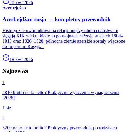
20 kwi 2026
Azerbejdżan
Azerbejdżan rosja — kompletny przewodnik
Historyczne uwarunkowania relacji między oboma państwami
sięgają XIX wieku, kiedy to po wojnach z Persją w latach 1804–
1813 oraz 1826–1828, północne ziemie azerskie zostały włączone
do Imperium Rosyjs...
18 kwi 2026
Najnowsze
1
4810 brutto ile to netto? Praktyczne wyliczenia wynagrodzenia
[2026]
1 sie
2
5200 netto ile to brutto? Praktyczny przewodnik po rodzajach