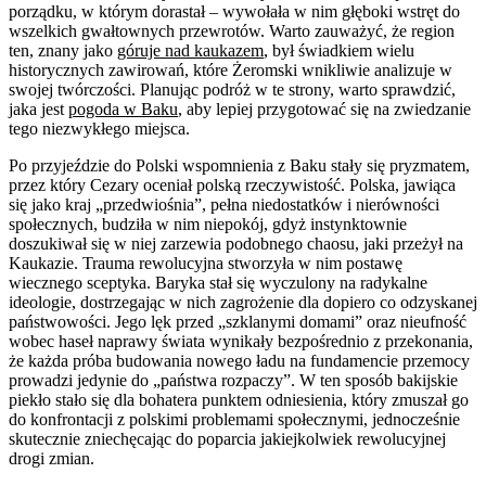
porządku, w którym dorastał – wywołała w nim głęboki wstręt do
wszelkich gwałtownych przewrotów. Warto zauważyć, że region
ten, znany jako
góruje nad kaukazem
, był świadkiem wielu
historycznych zawirowań, które Żeromski wnikliwie analizuje w
swojej twórczości. Planując podróż w te strony, warto sprawdzić,
jaka jest
pogoda w Baku
, aby lepiej przygotować się na zwiedzanie
tego niezwykłego miejsca.
Po przyjeździe do Polski wspomnienia z Baku stały się pryzmatem,
przez który Cezary oceniał polską rzeczywistość. Polska, jawiąca
się jako kraj „przedwiośnia”, pełna niedostatków i nierówności
społecznych, budziła w nim niepokój, gdyż instynktownie
doszukiwał się w niej zarzewia podobnego chaosu, jaki przeżył na
Kaukazie. Trauma rewolucyjna stworzyła w nim postawę
wiecznego sceptyka. Baryka stał się wyczulony na radykalne
ideologie, dostrzegając w nich zagrożenie dla dopiero co odzyskanej
państwowości. Jego lęk przed „szklanymi domami” oraz nieufność
wobec haseł naprawy świata wynikały bezpośrednio z przekonania,
że każda próba budowania nowego ładu na fundamencie przemocy
prowadzi jedynie do „państwa rozpaczy”. W ten sposób bakijskie
piekło stało się dla bohatera punktem odniesienia, który zmuszał go
do konfrontacji z polskimi problemami społecznymi, jednocześnie
skutecznie zniechęcając do poparcia jakiejkolwiek rewolucyjnej
drogi zmian.