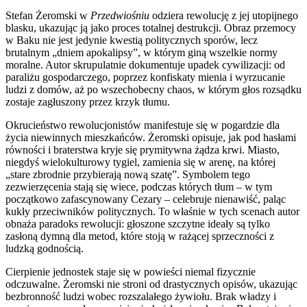
Stefan Żeromski w
Przedwiośniu
odziera rewolucję z jej utopijnego
blasku, ukazując ją jako proces totalnej destrukcji. Obraz przemocy
w Baku nie jest jedynie kwestią politycznych sporów, lecz
brutalnym „dniem apokalipsy”, w którym giną wszelkie normy
moralne. Autor skrupulatnie dokumentuje upadek cywilizacji: od
paraliżu gospodarczego, poprzez konfiskaty mienia i wyrzucanie
ludzi z domów, aż po wszechobecny chaos, w którym głos rozsądku
zostaje zagłuszony przez krzyk tłumu.
Okrucieństwo rewolucjonistów manifestuje się w pogardzie dla
życia niewinnych mieszkańców. Żeromski opisuje, jak pod hasłami
równości i braterstwa kryje się prymitywna żądza krwi. Miasto,
niegdyś wielokulturowy tygiel, zamienia się w arenę, na której
„stare zbrodnie przybierają nową szatę”. Symbolem tego
zezwierzęcenia stają się wiece, podczas których tłum – w tym
początkowo zafascynowany Cezary – celebruje nienawiść, paląc
kukły przeciwników politycznych. To właśnie w tych scenach autor
obnaża paradoks rewolucji: głoszone szczytne ideały są tylko
zasłoną dymną dla metod, które stoją w rażącej sprzeczności z
ludzką godnością.
Cierpienie jednostek staje się w powieści niemal fizycznie
odczuwalne. Żeromski nie stroni od drastycznych opisów, ukazując
bezbronność ludzi wobec rozszalałego żywiołu. Brak władzy i