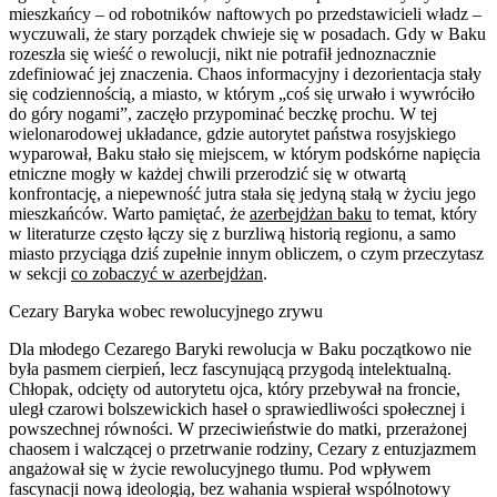
mieszkańcy – od robotników naftowych po przedstawicieli władz –
wyczuwali, że stary porządek chwieje się w posadach. Gdy w Baku
rozeszła się wieść o rewolucji, nikt nie potrafił jednoznacznie
zdefiniować jej znaczenia. Chaos informacyjny i dezorientacja stały
się codziennością, a miasto, w którym „coś się urwało i wywróciło
do góry nogami”, zaczęło przypominać beczkę prochu. W tej
wielonarodowej układance, gdzie autorytet państwa rosyjskiego
wyparował, Baku stało się miejscem, w którym podskórne napięcia
etniczne mogły w każdej chwili przerodzić się w otwartą
konfrontację, a niepewność jutra stała się jedyną stałą w życiu jego
mieszkańców. Warto pamiętać, że
azerbejdżan baku
to temat, który
w literaturze często łączy się z burzliwą historią regionu, a samo
miasto przyciąga dziś zupełnie innym obliczem, o czym przeczytasz
w sekcji
co zobaczyć w azerbejdżan
.
Cezary Baryka wobec rewolucyjnego zrywu
Dla młodego Cezarego Baryki rewolucja w Baku początkowo nie
była pasmem cierpień, lecz fascynującą przygodą intelektualną.
Chłopak, odcięty od autorytetu ojca, który przebywał na froncie,
uległ czarowi bolszewickich haseł o sprawiedliwości społecznej i
powszechnej równości. W przeciwieństwie do matki, przerażonej
chaosem i walczącej o przetrwanie rodziny, Cezary z entuzjazmem
angażował się w życie rewolucyjnego tłumu. Pod wpływem
fascynacji nową ideologią, bez wahania wspierał wspólnotowy