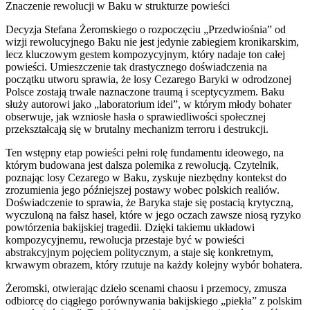
Znaczenie rewolucji w Baku w strukturze powieści
Decyzja Stefana Żeromskiego o rozpoczęciu „Przedwiośnia” od
wizji rewolucyjnego Baku nie jest jedynie zabiegiem kronikarskim,
lecz kluczowym gestem kompozycyjnym, który nadaje ton całej
powieści. Umieszczenie tak drastycznego doświadczenia na
początku utworu sprawia, że losy Cezarego Baryki w odrodzonej
Polsce zostają trwale naznaczone traumą i sceptycyzmem. Baku
służy autorowi jako „laboratorium idei”, w którym młody bohater
obserwuje, jak wzniosłe hasła o sprawiedliwości społecznej
przekształcają się w brutalny mechanizm terroru i destrukcji.
Ten wstępny etap powieści pełni rolę fundamentu ideowego, na
którym budowana jest dalsza polemika z rewolucją. Czytelnik,
poznając losy Cezarego w Baku, zyskuje niezbędny kontekst do
zrozumienia jego późniejszej postawy wobec polskich realiów.
Doświadczenie to sprawia, że Baryka staje się postacią krytyczną,
wyczuloną na fałsz haseł, które w jego oczach zawsze niosą ryzyko
powtórzenia bakijskiej tragedii. Dzięki takiemu układowi
kompozycyjnemu, rewolucja przestaje być w powieści
abstrakcyjnym pojęciem politycznym, a staje się konkretnym,
krwawym obrazem, który rzutuje na każdy kolejny wybór bohatera.
Żeromski, otwierając dzieło scenami chaosu i przemocy, zmusza
odbiorcę do ciągłego porównywania bakijskiego „piekła” z polskim