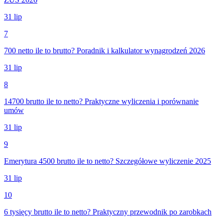
31 lip
7
700 netto ile to brutto? Poradnik i kalkulator wynagrodzeń 2026
31 lip
8
14700 brutto ile to netto? Praktyczne wyliczenia i porównanie
umów
31 lip
9
Emerytura 4500 brutto ile to netto? Szczegółowe wyliczenie 2025
31 lip
10
6 tysięcy brutto ile to netto? Praktyczny przewodnik po zarobkach