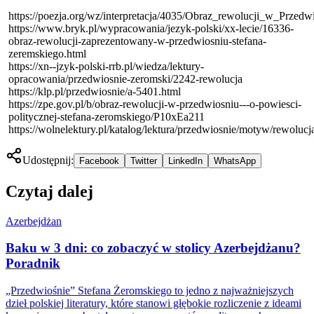
https://poezja.org/wz/interpretacja/4035/Obraz_rewolucji_w_Przedw
https://www.bryk.pl/wypracowania/jezyk-polski/xx-lecie/16336-
obraz-rewolucji-zaprezentowany-w-przedwiosniu-stefana-
zeremskiego.html
https://xn--jzyk-polski-rrb.pl/wiedza/lektury-
opracowania/przedwiosnie-zeromski/2242-rewolucja
https://klp.pl/przedwiosnie/a-5401.html
https://zpe.gov.pl/b/obraz-rewolucji-w-przedwiosniu---o-powiesci-
politycznej-stefana-zeromskiego/P10xEa211
https://wolnelektury.pl/katalog/lektura/przedwiosnie/motyw/rewolucj
Udostępnij:
Facebook
Twitter
LinkedIn
WhatsApp
Czytaj dalej
Azerbejdżan
Baku w 3 dni: co zobaczyć w stolicy Azerbejdżanu?
Poradnik
„Przedwiośnie” Stefana Żeromskiego to jedno z najważniejszych
dzieł polskiej literatury, które stanowi głębokie rozliczenie z ideami