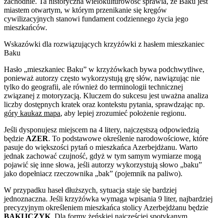
zachodnie. Ta historyczna wielokulturowość sprawia, że Baku jest
miastem otwartym, w którym przenikanie się kręgów
cywilizacyjnych stanowi fundament codziennego życia jego
mieszkańców.
Wskazówki dla rozwiązujących krzyżówki z hasłem mieszkaniec
Baku
Hasło „mieszkaniec Baku” w krzyżówkach bywa podchwytliwe,
ponieważ autorzy często wykorzystują grę słów, nawiązując nie
tylko do geografii, ale również do terminologii technicznej
związanej z motoryzacją. Kluczem do sukcesu jest uważna analiza
liczby dostępnych kratek oraz kontekstu pytania, sprawdzając np.
góry kaukaz mapa
, aby lepiej zrozumieć położenie regionu.
Jeśli dysponujesz miejscem na 4 litery, najczęstszą odpowiedzią
będzie
AZER
. To podstawowe określenie narodowościowe, które
pasuje do większości pytań o mieszkańca Azerbejdżanu. Warto
jednak zachować czujność, gdyż w tym samym wymiarze mogą
pojawić się inne słowa, jeśli autorzy wykorzystują słowo „baku”
jako dopełniacz rzeczownika „bak” (pojemnik na paliwo).
W przypadku haseł dłuższych, sytuacja staje się bardziej
jednoznaczna. Jeśli krzyżówka wymaga wpisania 9 liter, najbardziej
precyzyjnym określeniem mieszkańca stolicy Azerbejdżanu będzie
BAKIJCZYK
. Dla formy żeńskiej najczęściej spotykanym