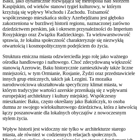
Baku, jako dynamicznie rozwijająca się metropolia nad Morzem
Kaspijskim, od wieków stanowi tygiel kulturowy, w którym
krzyżują się wpływy Wschodu i Zachodu. Tożsamość
współczesnego mieszkańca stolicy Azerbejdżanu jest głęboko
zakorzeniona w burzliwej historii regionu, naznaczonej zarówno
dziedzictwem perskim, jak i okresem przynależności do Imperium
Rosyjskiego oraz Związku Radzieckiego. Ta wielowarstwowość
sprawia, że lokalna społeczność charakteryzuje się niezwykłą
otwartością i kosmopolitycznym podejściem do życia.
Struktura etniczna miasta odzwierciedla jego rolę jako ważnego
ośrodka handlowego i naftowego. Choć zdecydowaną większość
stanowią Azerowie, Baku historycznie zamieszkiwały także liczne
mniejszości, w tym Ormianie, Rosjanie, Żydzi oraz przedstawiciele
innych grup etnicznych, takich jak Lezgini. Ta mozaika
narodowościowa ukształtowała specyficzny klimat miasta, w
którym tradycyjne wartości azerskie przenikają się z wpływami
europejskiej architektury i kultury miejskiej. Współczesny
mieszkaniec Baku, często określany jako Bakińczyk, to osoba
dumna ze swojego wielokulturowego dziedzictwa, która z łatwością
łączy poszanowanie dla lokalnych obyczajów z nowoczesnym
stylem życia.
Wpływ historii jest widoczny nie tylko w architekturze starego
miasta, ale również w codziennych relacjach społecznych.