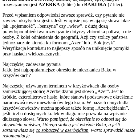
rozwiązaniem jest
AZERKA
(6 liter) lub
BAKIJKA
(7 liter).
Przed wpisaniem odpowiedzi zawsze sprawdź, czy pytanie nie
zawiera ukrytych sugestii. Jeśli w opisie pojawiają się słowa takie
jak „pojemność”, „benzyna” czy „wlew”, z dużą dozą
prawdopodobieństwa rozwiązanie dotyczy zbiornika paliwa, a nie
osoby. Z kolei odniesienia do geografii, Azji czy stolicy państwa
jednoznacznie kierują ku formom „Azer” lub „Bakijczyk”.
Weryfikacja kontekstu to najlepszy sposób na uniknięcie pomyłki
przy hasłach wieloznacznych.
Najczęściej zadawane pytania
Jakie jest najpopularniejsze określenie mieszkańca Baku w
krzyżówkach?
Najczęściej używanym terminem w krzyżówkach dla osoby
zamieszkującej stolicę Azerbejdżanu jest słowo „Azer”. Jest to
krótkie, czteroliterowe hasło, które stanowi podstawowe określenie
narodowościowe mieszkańców tego kraju. W bazach danych dla
krzyżówkowiczów można spotkać także formę „Azerbejdżanin”,
jeśli liczba dostępnych kratek w diagramie pozwala na wpisanie
dłuższego słowa.
Warto pamiętać, że określenie to odnosi się do
obywatela państwa, którego stolicą jest właśnie Baku, a jeśli
zastanawiasz się
co zobaczyć w azerbejdżan
, warto sprawdzić nasze
rekomendacje.