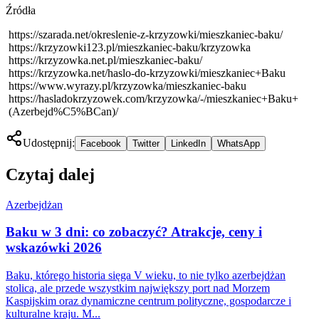
Źródła
https://szarada.net/okreslenie-z-krzyzowki/mieszkaniec-baku/
https://krzyzowki123.pl/mieszkaniec-baku/krzyzowka
https://krzyzowka.net.pl/mieszkaniec-baku/
https://krzyzowka.net/haslo-do-krzyzowki/mieszkaniec+Baku
https://www.wyrazy.pl/krzyzowka/mieszkaniec-baku
https://hasladokrzyzowek.com/krzyzowka/-/mieszkaniec+Baku+
(Azerbejd%C5%BCan)/
Udostępnij:
Facebook
Twitter
LinkedIn
WhatsApp
Czytaj dalej
Azerbejdżan
Baku w 3 dni: co zobaczyć? Atrakcje, ceny i
wskazówki 2026
Baku, którego historia sięga V wieku, to nie tylko azerbejdżan
stolica, ale przede wszystkim największy port nad Morzem
Kaspijskim oraz dynamiczne centrum polityczne, gospodarcze i
kulturalne kraju. M...