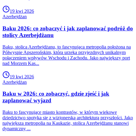
19 kwi 2026
Azerbejdżan
Baku 2026: co zobaczyć i jak zaplanować podróż do
stolicy Azerbejdżanu
Baku, stolica Azerbejdżanu, to fascynująca metropolia położona na
Półwyspie Apszerońskim, która urzeka przyjezdnych unikalnym
połączeniem wpływów Wschodu i Zachodu. Jako największy port
nad Morzem Kas...
19 kwi 2026
Azerbejdżan
Baku w 2026: co zobaczyć, gdzie zjeść i jak
zaplanować wyjazd
Baku to fascynujące miasto kontrastów, w którym wiekowe
dziedzictwo spotyka się z wizjonerską architekturą przyszłości. Jako
największa metropolia na Kaukazie, stolica Azerbejdżanu stanowi
dynamiczny ...