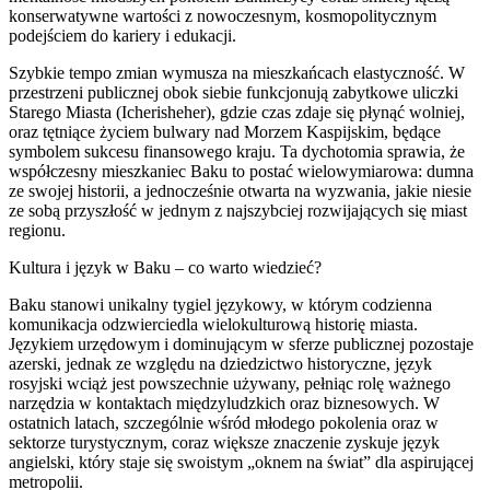
konserwatywne wartości z nowoczesnym, kosmopolitycznym
podejściem do kariery i edukacji.
Szybkie tempo zmian wymusza na mieszkańcach elastyczność. W
przestrzeni publicznej obok siebie funkcjonują zabytkowe uliczki
Starego Miasta (Icherisheher), gdzie czas zdaje się płynąć wolniej,
oraz tętniące życiem bulwary nad Morzem Kaspijskim, będące
symbolem sukcesu finansowego kraju. Ta dychotomia sprawia, że
współczesny mieszkaniec Baku to postać wielowymiarowa: dumna
ze swojej historii, a jednocześnie otwarta na wyzwania, jakie niesie
ze sobą przyszłość w jednym z najszybciej rozwijających się miast
regionu.
Kultura i język w Baku – co warto wiedzieć?
Baku stanowi unikalny tygiel językowy, w którym codzienna
komunikacja odzwierciedla wielokulturową historię miasta.
Językiem urzędowym i dominującym w sferze publicznej pozostaje
azerski, jednak ze względu na dziedzictwo historyczne, język
rosyjski wciąż jest powszechnie używany, pełniąc rolę ważnego
narzędzia w kontaktach międzyludzkich oraz biznesowych. W
ostatnich latach, szczególnie wśród młodego pokolenia oraz w
sektorze turystycznym, coraz większe znaczenie zyskuje język
angielski, który staje się swoistym „oknem na świat” dla aspirującej
metropolii.