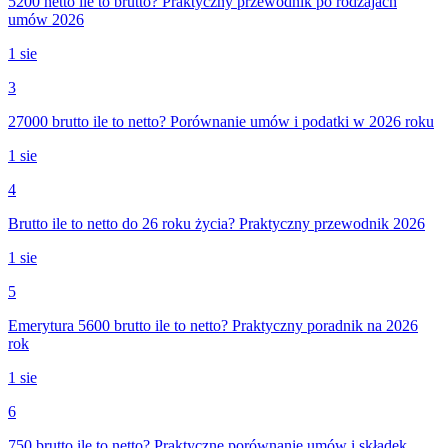
5200 netto ile to brutto? Praktyczny przewodnik po rodzajach
umów 2026
1 sie
3
27000 brutto ile to netto? Porównanie umów i podatki w 2026 roku
1 sie
4
Brutto ile to netto do 26 roku życia? Praktyczny przewodnik 2026
1 sie
5
Emerytura 5600 brutto ile to netto? Praktyczny poradnik na 2026
rok
1 sie
6
750 brutto ile to netto? Praktyczne porównanie umów i składek