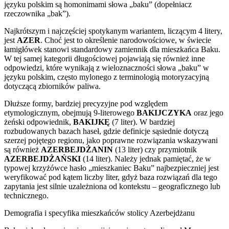
języku polskim są homonimami słowa „baku” (dopełniacz
rzeczownika „bak”).
Najkrótszym i najczęściej spotykanym wariantem, liczącym 4 litery,
jest
AZER
. Choć jest to określenie narodowościowe, w świecie
łamigłówek stanowi standardowy zamiennik dla mieszkańca Baku.
W tej samej kategorii długościowej pojawiają się również inne
odpowiedzi, które wynikają z wieloznaczności słowa „baku” w
języku polskim, często mylonego z terminologią motoryzacyjną
dotyczącą zbiorników paliwa.
Dłuższe formy, bardziej precyzyjne pod względem
etymologicznym, obejmują 9-literowego
BAKIJCZYKA
oraz jego
żeński odpowiednik,
BAKIJKĘ
(7 liter). W bardziej
rozbudowanych bazach haseł, gdzie definicje sąsiednie dotyczą
szerzej pojętego regionu, jako poprawne rozwiązania wskazywani
są również
AZERBEJDŻANIN
(13 liter) czy przymiotnik
AZERBEJDŻAŃSKI
(14 liter). Należy jednak pamiętać, że w
typowej krzyżówce hasło „mieszkaniec Baku” najbezpieczniej jest
weryfikować pod kątem liczby liter, gdyż baza rozwiązań dla tego
zapytania jest silnie uzależniona od kontekstu – geograficznego lub
technicznego.
Demografia i specyfika mieszkańców stolicy Azerbejdżanu