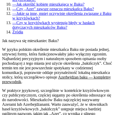
—
Jak określić kobietę mieszkającą w Baku?
—
Czy „Azer” zawsze oznacza mieszkańca Baku?
—
Jakie są inne, mniej oczywiste określenia związane z Baku
w krzyżówkach?
—
Czy w krzyżówkach występują błędy w hasłach
dotyczących mieszkańców Baku?
Źródła
Jak nazywa się mieszkaniec Baku?
W języku polskim określenie mieszkańca Baku nie posiada jednej,
sztywnej formy, która funkcjonowałaby jako wyłączny egzonim.
Najbardziej precyzyjnym i naturalnym sposobem opisania osoby
pochodzącej z tego miasta jest użycie określenia „bakińczyk”. Choć
termin ten nie jest powszechnie spotykany w codziennej
komunikacji, poprawnie oddaje przynależność lokalną mieszkańca
stolicy, którą szczegółowo opisuje
Azerbejdżan baku — kompletny
przewodnik
.
W praktyce językowej, szczególnie w kontekście krzyżówkowym
czy publicystycznym, częściej sięgamy po określenia odnoszące się
do narodowości. Mieszkańców Baku najczęściej nazywamy
Azerami lub Azerbejdżanami. Warto zauważyć, że w słownikach
haseł krzyżówkowych „bakińczyk” ustępuje miejsca bardziej
ogólnym nazwom, takim jak „Azer”, co wynika z silnego