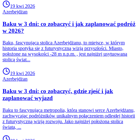
19 kwi 2026
Azerbejdżan
Baku w 3 dni: co zobaczyć i jak zaplanować podróż
w 2026?
Baku, fascynująca stolica Azerbejdżanu, to miejsce, w którym
historia spotyka się z futurystyczną wizją przyszłości. Miasto,
położone na wysokości -28 m n.p.m. , jest najniżej usytuowaną
stolicą świat...
19 kwi 2026
Azerbejdżan
Baku w 3 dni: co zobaczyć, gdzie zjeść i jak
zaplanować wyjazd
Baku to fascynująca metropolia, która stanowi serce Azerbejdżanu,
zachwycając podróżników unikalnym połączeniem odległej historii
z futurystyczną wizją rozwoju. Jako najniżej położona stolica
świata, ...