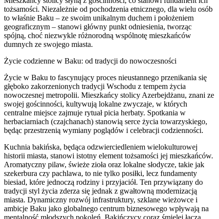
Mieszkańcy stolicy słyną z gościnności, co stanowi fundament ich
tożsamości. Niezależnie od pochodzenia etnicznego, dla wielu osób
to właśnie Baku – ze swoim unikalnym duchem i położeniem
geograficznym – stanowi główny punkt odniesienia, tworząc
spójną, choć niezwykle różnorodną wspólnotę mieszkańców
dumnych ze swojego miasta.
Życie codzienne w Baku: od tradycji do nowoczesności
Życie w Baku to fascynujący proces nieustannego przenikania się
głęboko zakorzenionych tradycji Wschodu z tempem życia
nowoczesnej metropolii. Mieszkańcy stolicy Azerbejdżanu, znani ze
swojej gościnności, kultywują lokalne zwyczaje, w których
centralne miejsce zajmuje rytuał picia herbaty. Spotkania w
herbaciarniach (czajchanach) stanowią serce życia towarzyskiego,
będąc przestrzenią wymiany poglądów i celebracji codzienności.
Kuchnia bakińska, będąca odzwierciedleniem wielokulturowej
historii miasta, stanowi istotny element tożsamości jej mieszkańców.
Aromatyczny pilaw, świeże zioła oraz lokalne słodycze, takie jak
szekerbura czy pachlawa, to nie tylko posiłki, lecz fundamenty
biesiad, które jednoczą rodziny i przyjaciół. Ten przywiązany do
tradycji styl życia zderza się jednak z gwałtowną modernizacją
miasta. Dynamiczny rozwój infrastruktury, szklane wieżowce i
ambicje Baku jako globalnego centrum biznesowego wpływają na
mentalność młodszych pokoleń. Bakińczycy coraz śmielej łączą