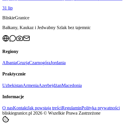
31 lip
Bliskie
Granice
Bałkany, Kaukaz i Jedwabny Szlak bez tajemnic
Regiony
Albania
Gruzja
Czarnogóra
Jordania
Praktycznie
Uzbekistan
Armenia
Azerbejdżan
Macedonia
Informacje
O nas
Kontakt
Jak powstają treści
Regulamin
Polityka prywatności
bliskiegranice.pl
2026
©
Wszelkie Prawa Zastrzeżone