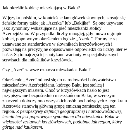
Jak określić kobietę mieszkającą w Baku?
W języku polskim, w kontekście łamigłówek słownych, stosuje się
żeńskie formy takie jak „Azerka” lub „Bakijka”. Są one używane
jako synonimy wskazujące na płeć mieszkanki stolicy
Azerbejdżanu. W przypadku liczby mnogiej, gdy mowa o grupie
kobiet, poprawnym określeniem będzie „Azerki”. Formy te są
uznawane za standardowe w słownikach krzyżówkowych i
pozwalają na precyzyjne dopasowanie odpowiedzi do liczby liter w
haśle. Są to najczęściej spotykane warianty w specjalistycznych
serwisach dla miłośników krzyżówek.
Czy „Azer” zawsze oznacza mieszkańca Baku?
Określenie „Azer” odnosi się do narodowości i obywatelstwa
mieszkańców Azerbejdżanu, którego Baku jest stolicą i
największym miastem. Choć w krzyżówkach hasło to jest
przypisywane bezpośrednio mieszkańcom Baku, w szerszym
znaczeniu dotyczy ono wszystkich osób pochodzących z tego kraju.
Azerowie stanowią główną grupę etniczną zamieszkującą ten
region.
Z perspektywy definicji geograficznej i narodowościowej,
termin ten jest poprawnym synonimem dla mieszkańca Baku w
większości zestawień krzyżówkowych, podobnie jak region, który
góruje nad kaukazem
.