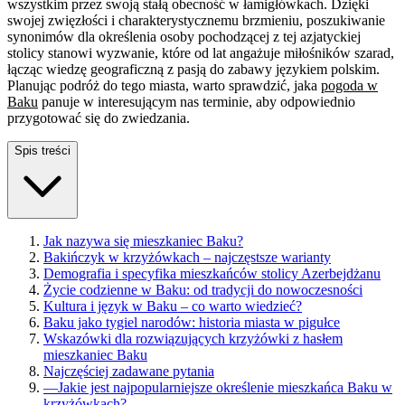
wszystkim przez swoją stałą obecność w łamigłówkach. Dzięki
swojej zwięzłości i charakterystycznemu brzmieniu, poszukiwanie
synonimów dla określenia osoby pochodzącej z tej azjatyckiej
stolicy stanowi wyzwanie, które od lat angażuje miłośników szarad,
łącząc wiedzę geograficzną z pasją do zabawy językiem polskim.
Planując podróż do tego miasta, warto sprawdzić, jaka
pogoda w
Baku
panuje w interesującym nas terminie, aby odpowiednio
przygotować się do zwiedzania.
Spis treści
Jak nazywa się mieszkaniec Baku?
Bakińczyk w krzyżówkach – najczęstsze warianty
Demografia i specyfika mieszkańców stolicy Azerbejdżanu
Życie codzienne w Baku: od tradycji do nowoczesności
Kultura i język w Baku – co warto wiedzieć?
Baku jako tygiel narodów: historia miasta w pigułce
Wskazówki dla rozwiązujących krzyżówki z hasłem
mieszkaniec Baku
Najczęściej zadawane pytania
—
Jakie jest najpopularniejsze określenie mieszkańca Baku w
krzyżówkach?