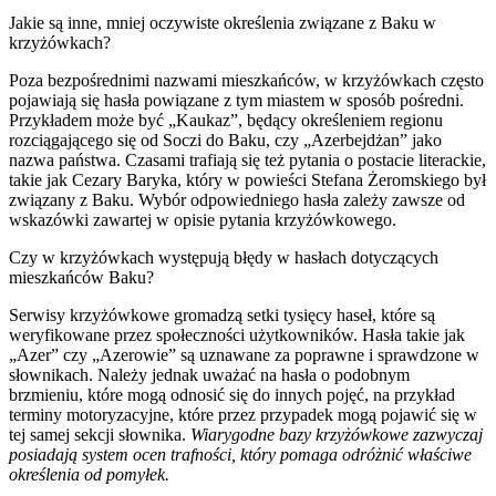
Jakie są inne, mniej oczywiste określenia związane z Baku w
krzyżówkach?
Poza bezpośrednimi nazwami mieszkańców, w krzyżówkach często
pojawiają się hasła powiązane z tym miastem w sposób pośredni.
Przykładem może być „Kaukaz”, będący określeniem regionu
rozciągającego się od Soczi do Baku, czy „Azerbejdżan” jako
nazwa państwa. Czasami trafiają się też pytania o postacie literackie,
takie jak Cezary Baryka, który w powieści Stefana Żeromskiego był
związany z Baku. Wybór odpowiedniego hasła zależy zawsze od
wskazówki zawartej w opisie pytania krzyżówkowego.
Czy w krzyżówkach występują błędy w hasłach dotyczących
mieszkańców Baku?
Serwisy krzyżówkowe gromadzą setki tysięcy haseł, które są
weryfikowane przez społeczności użytkowników. Hasła takie jak
„Azer” czy „Azerowie” są uznawane za poprawne i sprawdzone w
słownikach. Należy jednak uważać na hasła o podobnym
brzmieniu, które mogą odnosić się do innych pojęć, na przykład
terminy motoryzacyjne, które przez przypadek mogą pojawić się w
tej samej sekcji słownika.
Wiarygodne bazy krzyżówkowe zazwyczaj
posiadają system ocen trafności, który pomaga odróżnić właściwe
określenia od pomyłek.