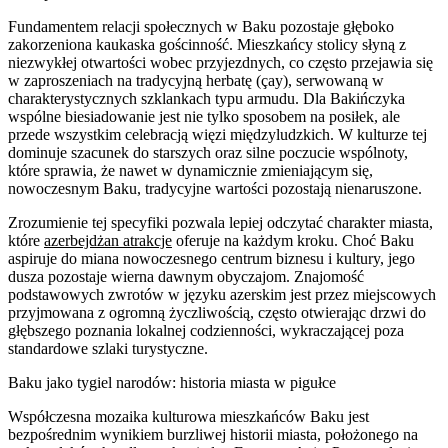
Fundamentem relacji społecznych w Baku pozostaje głęboko
zakorzeniona kaukaska gościnność. Mieszkańcy stolicy słyną z
niezwykłej otwartości wobec przyjezdnych, co często przejawia się
w zaproszeniach na tradycyjną herbatę (çay), serwowaną w
charakterystycznych szklankach typu armudu. Dla Bakińczyka
wspólne biesiadowanie jest nie tylko sposobem na posiłek, ale
przede wszystkim celebracją więzi międzyludzkich. W kulturze tej
dominuje szacunek do starszych oraz silne poczucie wspólnoty,
które sprawia, że nawet w dynamicznie zmieniającym się,
nowoczesnym Baku, tradycyjne wartości pozostają nienaruszone.
Zrozumienie tej specyfiki pozwala lepiej odczytać charakter miasta,
które
azerbejdżan atrakcje
oferuje na każdym kroku. Choć Baku
aspiruje do miana nowoczesnego centrum biznesu i kultury, jego
dusza pozostaje wierna dawnym obyczajom. Znajomość
podstawowych zwrotów w języku azerskim jest przez miejscowych
przyjmowana z ogromną życzliwością, często otwierając drzwi do
głębszego poznania lokalnej codzienności, wykraczającej poza
standardowe szlaki turystyczne.
Baku jako tygiel narodów: historia miasta w pigułce
Współczesna mozaika kulturowa mieszkańców Baku jest
bezpośrednim wynikiem burzliwej historii miasta, położonego na