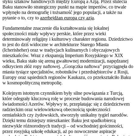
styku szlaków handlowych między Europą a Azją. Przez stulecia
Baku stanowiło strategiczny punkt na mapie imperiów, co trwale
wpłynęło na demografię i tożsamość jego populacji, a także na
pytanie o to, czy to
azerbejdżan europa czy azja
.
Fundamentalne znaczenie dla kształtowania się lokalnej
społeczności miały wpływy perskie, które przez wieki
determinowały religijny i kulturowy charakter regionu. Dziedzictwo
to jest do dziś widoczne w architekturze Starego Miasta
(Icherisheher) oraz w tradycjach kulinarnych i obyczajowych
mieszkańców. Wraz z ekspansją Imperium Rosyjskiego w XIX
wieku, Baku stało się areną gwałtownej modernizacji, napędzanej
odkryciem złóż ropy naftowej. „Gorączka naftowa” przyciągnęła do
miasta tysiące specjalistów, robotników i przedsiębiorców z Rosji,
Europy oraz sąsiednich regionów Kaukazu, co przekształciło Baku
w kosmopolityczną metropolię.
Kolejnym istotnym czynnikiem były silne powiązania z Turcją,
które odegrały kluczową rolę w procesie budowania narodowej
świadomości Azerów. Wpływy te, przeplatając się z dziedzictwem
radzieckim oraz wielowiekową obecnością społeczności
ormiańskich czy żydowskich, stworzyły unikalny tygiel narodów.
Dzięki temu dzisiejszy mieszkaniec Baku jest spadkobiercą
niezwykle różnorodnych tradycji – od wschodniej gościnności,
przez rosyjską szkołę edukacji, aż po nowoczesne aspiracje