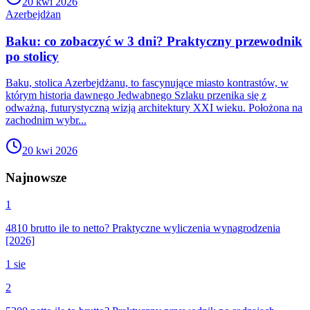
20 kwi 2026
Azerbejdżan
Baku: co zobaczyć w 3 dni? Praktyczny przewodnik
po stolicy
Baku, stolica Azerbejdżanu, to fascynujące miasto kontrastów, w
którym historia dawnego Jedwabnego Szlaku przenika się z
odważną, futurystyczną wizją architektury XXI wieku. Położona na
zachodnim wybr...
20 kwi 2026
Najnowsze
1
4810 brutto ile to netto? Praktyczne wyliczenia wynagrodzenia
[2026]
1 sie
2