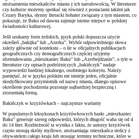
utożsamienia mieszkańców miasta z ich narodowością. W literaturze
czy kulturze możemy spotkać się również z postaciami takimi jak
Cezary Baryka, słynny literacki bohater związany z tym miastem, co
pokazuje, że Baku od dawna zajmuje istotne miejsce w polskiej
świadomości kulturowej.
Jeśli szukamy form żeńskich, język polski dopuszcza użycie
określeń „bakijka” lub „Azerka”. Wybór odpowiedniego słowa
zależy głównie od kontekstu – o ile w oficjalnych publikacjach
geograficznych czy demograficznych częściej użyjemy
sformułowania „mieszkaniec Baku” lub „Azerbejdżanin”, o tyle w
literaturze czy opisach podróżniczych „bakińczyk” nadaje
wypowiedzi bardziej lokalnego, osobistego kolorytu. Należy
pamiętać, że w języku polskim nie istnieje jeden, oficjalnie
skodyfikowany przymiotnik od nazwy miasta, dlatego opisowe
określenie pochodzenia pozostaje najbardziej bezpieczną i
zrozumiałą formą.
Bakińczyk w krzyżówkach – najczęstsze warianty
W popularnych leksykonach krzyżówkowych hasło „mieszkaniec
Baku” generuje szereg odpowiedzi, których długość waha się od 4
do 14 liter. Rozbieżność ta wynika z faktu, że autorzy krzyżówek
często stosują skróty myślowe, utożsamiając mieszkańca stolicy z
obywatelem całego kraju lub stosując terminy techniczne, które w