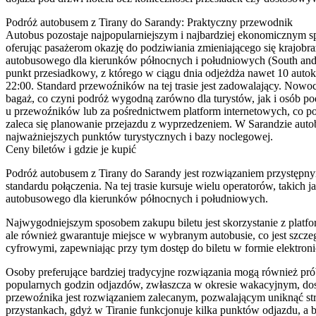
Podróż autobusem z Tirany do Sarandy: Praktyczny przewodnik
Autobus pozostaje najpopularniejszym i najbardziej ekonomicznym sp
oferując pasażerom okazję do podziwiania zmieniającego się krajobr
autobusowego dla kierunków północnych i południowych (South and N
punkt przesiadkowy, z którego w ciągu dnia odjeżdża nawet 10 autoka
22:00. Standard przewoźników na tej trasie jest zadowalający. Nowoc
bagaż, co czyni podróż wygodną zarówno dla turystów, jak i osób p
u przewoźników lub za pośrednictwem platform internetowych, co poz
zaleca się planowanie przejazdu z wyprzedzeniem. W Sarandzie autobu
najważniejszych punktów turystycznych i bazy noclegowej.
Ceny biletów i gdzie je kupić
Podróż autobusem z Tirany do Sarandy jest rozwiązaniem przystępny
standardu połączenia. Na tej trasie kursuje wielu operatorów, takich 
autobusowego dla kierunków północnych i południowych.
Najwygodniejszym sposobem zakupu biletu jest skorzystanie z platfor
ale również gwarantuje miejsce w wybranym autobusie, co jest szczeg
cyfrowymi, zapewniając przy tym dostęp do biletu w formie elektroni
Osoby preferujące bardziej tradycyjne rozwiązania mogą również pr
popularnych godzin odjazdów, zwłaszcza w okresie wakacyjnym, dostę
przewoźnika jest rozwiązaniem zalecanym, pozwalającym uniknąć str
przystankach, gdyż w Tiranie funkcjonuje kilka punktów odjazdu, a b