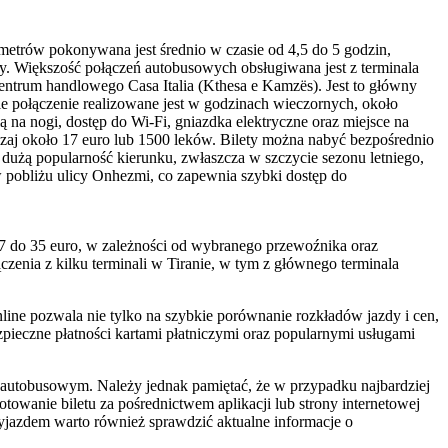
ometrów pokonywana jest średnio w czasie od 4,5 do 5 godzin,
ry. Większość połączeń autobusowych obsługiwana jest z terminala
ntrum handlowego Casa Italia (Kthesa e Kamzës). Jest to główny
ie połączenie realizowane jest w godzinach wieczornych, około
 na nogi, dostęp do Wi-Fi, gniazdka elektryczne oraz miejsce na
zaj około 17 euro lub 1500 leków. Bilety można nabyć bezpośrednio
dużą popularność kierunku, zwłaszcza w szczycie sezonu letniego,
 w pobliżu ulicy Onhezmi, co zapewnia szybki dostęp do
17 do 35 euro, w zależności od wybranego przewoźnika oraz
ączenia z kilku terminali w Tiranie, w tym z głównego terminala
nline pozwala nie tylko na szybkie porównanie rozkładów jazdy i cen,
ezpieczne płatności kartami płatniczymi oraz popularnymi usługami
 autobusowym. Należy jednak pamiętać, że w przypadku najbardziej
owanie biletu za pośrednictwem aplikacji lub strony internetowej
yjazdem warto również sprawdzić aktualne informacje o