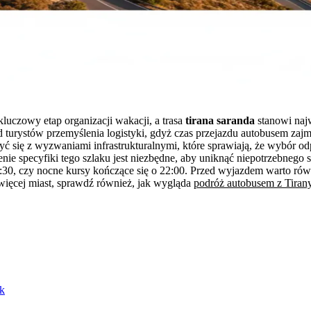
luczowy etap organizacji wakacji, a trasa
tirana saranda
stanowi najw
rystów przemyślenia logistyki, gdyż czas przejazdu autobusem zajmuj
yć się z wyzwaniami infrastrukturalnymi, które sprawiają, że wybór o
ecyfiki tego szlaku jest niezbędne, aby uniknąć niepotrzebnego stre
5:30, czy nocne kursy kończące się o 22:00. Przed wyjazdem warto ró
ć więcej miast, sprawdź również, jak wygląda
podróż autobusem z Tiran
ik