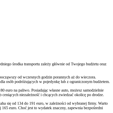
edniego środka transportu zależy głównie od Twojego budżetu oraz
e, począwszy od wczesnych godzin porannych aż do wieczora.
a dla osób podróżujących w pojedynkę lub z ograniczonym budżetem.
0 euro na paliwo. Posiadając własne auto, możesz samodzielnie
 ceniących niezależność i chcących zwiedzać okolicę po drodze.
ha się od 134 do 191 euro, w zależności od wybranej firmy. Warto
aj 165 euro. Choć jest to wydatek znaczny, zapewnia bezpośredni