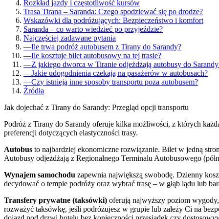
Rozkład jazdy i częstotliwość kursów
Trasa Tirana – Saranda: Czego spodziewać się po drodze?
Wskazówki dla podróżujących: Bezpieczeństwo i komfort
Saranda – co warto wiedzieć po przyjeździe?
Najczęściej zadawane pytania
—
Ile trwa podróż autobusem z Tirany do Sarandy?
—
Ile kosztuje bilet autobusowy na tej trasie?
—
Z jakiego dworca w Tiranie odjeżdżają autobusy do Sarandy
—
Jakie udogodnienia czekają na pasażerów w autobusach?
—
Czy istnieją inne sposoby transportu poza autobusem?
Źródła
Jak dojechać z Tirany do Sarandy: Przegląd opcji transportu
Podróż z Tirany do Sarandy oferuje kilka możliwości, z których każ
preferencji dotyczących elastyczności trasy.
Autobus
to najbardziej ekonomiczne rozwiązanie. Bilet w jedną stro
Autobusy odjeżdżają z Regionalnego Terminalu Autobusowego (północ
Wynajem samochodu
zapewnia największą swobodę. Dzienny koszt 
decydować o tempie podróży oraz wybrać trasę – w głąb lądu lub bar
Transfery prywatne (taksówki)
oferują najwyższy poziom wygody, c
rozważyć taksówkę, jeśli podróżujesz w grupie lub zależy Ci na bezp
dojazd pod drzwi hotelu bez konieczności przesiadek czy dostosowyw