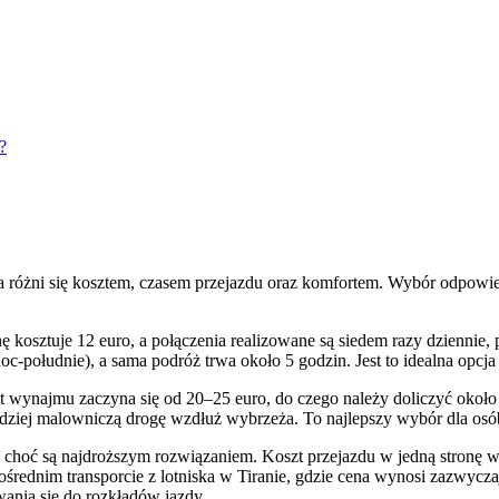
?
da różni się kosztem, czasem przejazdu oraz komfortem. Wybór odpowi
nę kosztuje 12 euro, a połączenia realizowane są siedem razy dzienni
-południe), a sama podróż trwa około 5 godzin. Jest to idealna opcj
wynajmu zaczyna się od 20–25 euro, do czego należy doliczyć około 8
dziej malowniczą drogę wzdłuż wybrzeża. To najlepszy wybór dla osób
hoć są najdroższym rozwiązaniem. Koszt przejazdu w jedną stronę wa
ośrednim transporcie z lotniska w Tiranie, gdzie cena wynosi zazwycz
ania się do rozkładów jazdy.