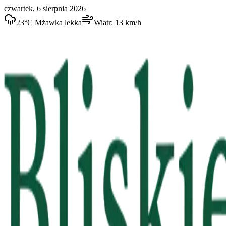
czwartek, 6 sierpnia 2026
23
°C
Mżawka lekka
Wiatr:
13
km/h