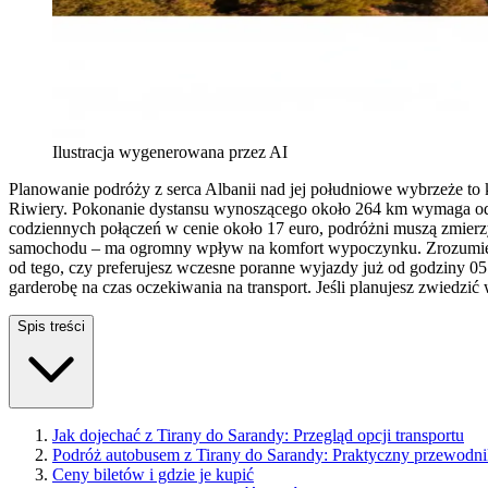
Ilustracja wygenerowana przez AI
Planowanie podróży z serca Albanii nad jej południowe wybrzeże to k
Riwiery. Pokonanie dystansu wynoszącego około 264 km wymaga od tu
codziennych połączeń w cenie około 17 euro, podróżni muszą zmierz
samochodu – ma ogromny wpływ na komfort wypoczynku. Zrozumienie sp
od tego, czy preferujesz wczesne poranne wyjazdy już od godziny 0
garderobę na czas oczekiwania na transport. Jeśli planujesz zwiedzi
Spis treści
Jak dojechać z Tirany do Sarandy: Przegląd opcji transportu
Podróż autobusem z Tirany do Sarandy: Praktyczny przewodn
Ceny biletów i gdzie je kupić