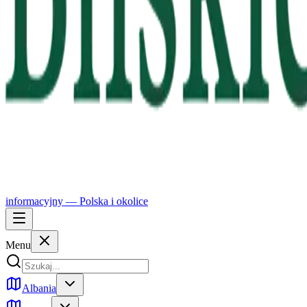
informacyjny —
Polska
i okolice
Menu
Albania