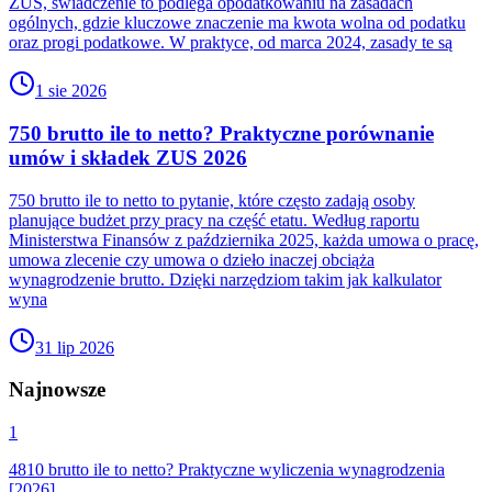
ZUS, świadczenie to podlega opodatkowaniu na zasadach
ogólnych, gdzie kluczowe znaczenie ma kwota wolna od podatku
oraz progi podatkowe. W praktyce, od marca 2024, zasady te są
1 sie 2026
750 brutto ile to netto? Praktyczne porównanie
umów i składek ZUS 2026
750 brutto ile to netto to pytanie, które często zadają osoby
planujące budżet przy pracy na część etatu. Według raportu
Ministerstwa Finansów z października 2025, każda umowa o pracę,
umowa zlecenie czy umowa o dzieło inaczej obciąża
wynagrodzenie brutto. Dzięki narzędziom takim jak kalkulator
wyna
31 lip 2026
Najnowsze
1
4810 brutto ile to netto? Praktyczne wyliczenia wynagrodzenia
[2026]