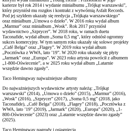
karierze był rok 2014 i wydanie minialbumu „Trójkąt warszawski”,
który przyniósł mu rozgłos i kontrakt z wytwórnią Asfalt Records.
Pod jej szyldem ukazały się reedycja „Trójkąta warszawskiego”
oraz minialbum „Umowa o dzieło”. W 2016 roku wydał album
„Marmur” oraz minialbum „Wosk”. Rok 2017 przyniósł
wydawnictwo „Szprycer”. W 2018 roku, w ramach duetu
Taconafide, wydał album „Soma 0,5 mg”, który odniósł ogromny
sukces komercyjny. W tym samym roku ukazały się solowe projekty
„Café Belga” oraz „Flagey”. W 2019 roku wydał album
„Pocztówka z WWA, lato ’19”. W 2020 roku ukazały się płyty
„Jarmark” oraz „Europa”. W 2023 roku artysta powrócił z albumem
„1-800-Oświecenie”, a w 2025 roku wydał album „Latarnie
wszędzie dawno zgasły”.
Taco Hemingway najważniejsze albumy
Do najważniejszych wydawnictw artysty należą: „Trójkąt
warszawski” (2014), „Umowa o dzieło” (2015), „Marmur” (2016),
„Wosk” (2016), „Szprycer” (2017), „Soma 0,5 mg” (2018, jako
Taconafide), „Café Belga” (2018), „Flagey” (2018), „Pocztówka z
WWA, lato ’19” (2019), „Jarmark” (2020), „Europa” (2020), „1-
800-Oświecenie” (2023) oraz „Latarnie wszędzie dawno zgasły”
(2025).
Taco Hemingway nagrody i osiągnięcia