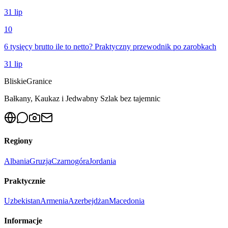
31 lip
10
6 tysięcy brutto ile to netto? Praktyczny przewodnik po zarobkach
31 lip
Bliskie
Granice
Bałkany, Kaukaz i Jedwabny Szlak bez tajemnic
Regiony
Albania
Gruzja
Czarnogóra
Jordania
Praktycznie
Uzbekistan
Armenia
Azerbejdżan
Macedonia
Informacje