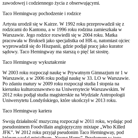
zawodowej i codziennego życia z obserwującymi.
Taco Hemingway pochodzenie i rodzice
Artysta urodził się w Kairze. W 1992 roku przeprowadził się z
rodzicami do Kantonu, a w 1996 roku rodzina zamieszkała w
Warszawie. Jego rodzice rozwiedli się w 2004 roku. Matka
pracowała w Brukseli jako specjalistka od HR-u, natomiast ojciec
wyprowadził się do Hiszpanii, gdzie podjął pracę jako kurator
sądowy. Taco Hemingway ma starszą o pięć lat siostrę.
Taco Hemingway wykształcenie
W 2003 roku rozpoczął naukę w Prywatnym Gimnazjum nr 1 w
Warszawie, a w 2006 roku podjął naukę w 33. LO w Warszawie.
Po zdaniu matury w 2009 roku rozpoczął studia I stopnia na
kierunku kulturoznawstwo na Uniwersytecie Warszawskim. W
2012 roku podjął studia magisterskie na Wydziale Antropologii
Uniwersytetu Londyńskiego, które ukończył w 2013 roku.
Taco Hemingway kariera
Swoją działalność muzyczną rozpoczął w 2011 roku, wydając pod
pseudonimem Foodvillain anglojęzyczny mixtape „Who Killed
JFK”. W 2012 roku przyjął pseudonim Taco Hemingway, pod
którym wydał minialbum „Young Hems”. Przełomem w jego