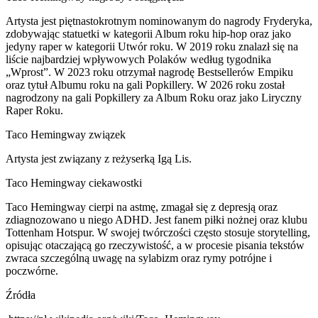
Artysta jest piętnastokrotnym nominowanym do nagrody Fryderyka,
zdobywając statuetki w kategorii Album roku hip-hop oraz jako
jedyny raper w kategorii Utwór roku. W 2019 roku znalazł się na
liście najbardziej wpływowych Polaków według tygodnika
„Wprost”. W 2023 roku otrzymał nagrodę Bestsellerów Empiku
oraz tytuł Albumu roku na gali Popkillery. W 2026 roku został
nagrodzony na gali Popkillery za Album Roku oraz jako Liryczny
Raper Roku.
Taco Hemingway związek
Artysta jest związany z reżyserką Igą Lis.
Taco Hemingway ciekawostki
Taco Hemingway cierpi na astmę, zmagał się z depresją oraz
zdiagnozowano u niego ADHD. Jest fanem piłki nożnej oraz klubu
Tottenham Hotspur. W swojej twórczości często stosuje storytelling,
opisując otaczającą go rzeczywistość, a w procesie pisania tekstów
zwraca szczególną uwagę na sylabizm oraz rymy potrójne i
poczwórne.
Źródła