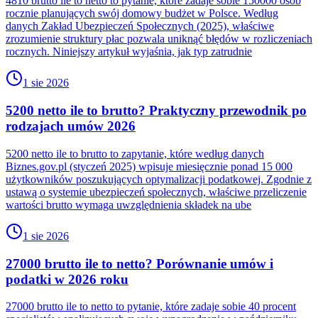
4810 brutto ile to netto to pytanie, które zadaje sobie 150000 osób
rocznie planujących swój domowy budżet w Polsce. Według
danych Zakład Ubezpieczeń Społecznych (2025), właściwe
zrozumienie struktury płac pozwala uniknąć błędów w rozliczeniach
rocznych. Niniejszy artykuł wyjaśnia, jak typ zatrudnie
1 sie 2026
5200 netto ile to brutto? Praktyczny przewodnik po
rodzajach umów 2026
5200 netto ile to brutto to zapytanie, które według danych
Biznes.gov.pl (styczeń 2025) wpisuje miesięcznie ponad 15 000
użytkowników poszukujących optymalizacji podatkowej. Zgodnie z
ustawą o systemie ubezpieczeń społecznych, właściwe przeliczenie
wartości brutto wymaga uwzględnienia składek na ube
1 sie 2026
27000 brutto ile to netto? Porównanie umów i
podatki w 2026 roku
27000 brutto ile to netto to pytanie, które zadaje sobie 40 procent