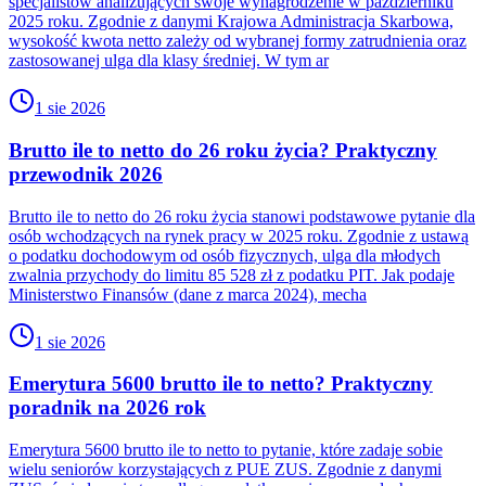
specjalistów analizujących swoje wynagrodzenie w październiku
2025 roku. Zgodnie z danymi Krajowa Administracja Skarbowa,
wysokość kwota netto zależy od wybranej formy zatrudnienia oraz
zastosowanej ulga dla klasy średniej. W tym ar
1 sie 2026
Brutto ile to netto do 26 roku życia? Praktyczny
przewodnik 2026
Brutto ile to netto do 26 roku życia stanowi podstawowe pytanie dla
osób wchodzących na rynek pracy w 2025 roku. Zgodnie z ustawą
o podatku dochodowym od osób fizycznych, ulga dla młodych
zwalnia przychody do limitu 85 528 zł z podatku PIT. Jak podaje
Ministerstwo Finansów (dane z marca 2024), mecha
1 sie 2026
Emerytura 5600 brutto ile to netto? Praktyczny
poradnik na 2026 rok
Emerytura 5600 brutto ile to netto to pytanie, które zadaje sobie
wielu seniorów korzystających z PUE ZUS. Zgodnie z danymi