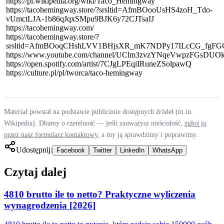
https://pl.wikipedia.org/wiki/Taco_Hemingway
https://tacohemingway.store/?srsltid=AfmBOooUsHS4zoH_Tdo-
vUmctLJA-1b86qJqxSMpu9BJK6y72CJTsaIJ
https://tacohemingway.com/
https://tacohemingway.store/?
srsltid=AfmBOoqCHshLVV1BHjsXR_mK7NDPy17ILcCG_fgF
https://www.youtube.com/channel/UClm3zvzYNqeVwpzFGsDUO
https://open.spotify.com/artist/7CJgLPEqiIRuneZSolpawQ
https://culture.pl/pl/tworca/taco-hemingway
Materiał powstał na podstawie publicznie dostępnych źródeł (m.in.
Wikipedia). Dbamy o rzetelność — jeśli zauważysz nieścisłość,
zgłoś ją
przez nasz formularz kontaktowy
, a my ją sprawdzimy i poprawimy.
Udostępnij:
Facebook
Twitter
LinkedIn
WhatsApp
Czytaj dalej
4810 brutto ile to netto? Praktyczne wyliczenia
wynagrodzenia [2026]