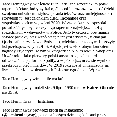
Taco Hemingway, właściwie Filip Tadeusz Szcześniak, to polski
raper i tekściarz, który zyskał ogólnopolską rozpoznawalność dzięki
swojemu unikalnemu stylowi pisania tekstów oraz umiejętnościom
storytellingu. Jest członkiem duetu Taconafide oraz
współwłaścicielem wytwórni 2020. W swojej karierze sprzedał
ponad 855 tys. płyt, co czyni go raperem z największą liczbą
sprzedanych wydawnictw w Polsce. Jego twórczość, obejmująca
solowe projekty oraz współpracę z innymi artystami, takimi jak
Quebonafide czy Dawid Podsiadło, wielokrotnie zdobywała szczyty
list przebojów, w tym OLiS. Artysta jest wielokrotnym laureatem
nagrody Fryderyka, w tym w kategoriach Album roku hip-hop oraz
Utwór roku. Jako pierwszy polski artysta osiągnął miliard
odtworzeń na platformie Spotify, a w późniejszym czasie wynik ten
przekroczył pięć miliardów. W 2019 roku został umieszczony na
liście najbardziej wpływowych Polaków tygodnika „Wprost”.
Taco Hemingway wiek — ile ma lat?
Taco Hemingway urodził się 29 lipca 1990 roku w Kairze. Obecnie
ma 35 lat.
Taco Hemingway — Instagram
Taco Hemingway prowadzi profil na Instagramie
(
@tacohemingway
), gdzie na bieżąco dzieli się kulisami pracy