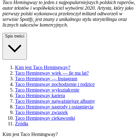
Taco Hemingway to jeden z najpopularniejszych polskich raperów,
autor tekstów i współwłaściciel wytwórni 2020. Artysta, który jako
pierwszy polski wykonawca przekroczył miliard odtworzeń w
serwisie Spotify, jest znany z unikalnego stylu storytellingu oraz
licznych sukcesów komercyjnych.
Spis treści
Kim jest Taco Hemingway?
Taco Hemingway wiek — ile ma lat?
Taco Hemingway — Instagram
Taco Hemingway pochodzenie i rodzice
Taco Hemingway wykształcenie
Taco Hemingway kariera
Taco Hemingway najważniejsze albumy
Taco Hemingway nagrody i osiągnięcia
Taco Hemingway związek
Taco Hemingway ciekawostki
Źródła
Kim jest Taco Hemingway?