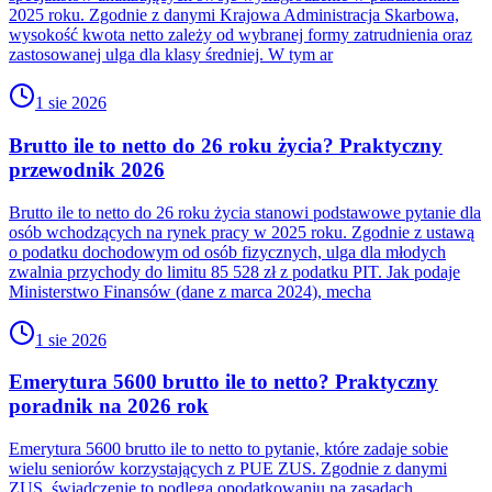
2025 roku. Zgodnie z danymi Krajowa Administracja Skarbowa,
wysokość kwota netto zależy od wybranej formy zatrudnienia oraz
zastosowanej ulga dla klasy średniej. W tym ar
1 sie 2026
Brutto ile to netto do 26 roku życia? Praktyczny
przewodnik 2026
Brutto ile to netto do 26 roku życia stanowi podstawowe pytanie dla
osób wchodzących na rynek pracy w 2025 roku. Zgodnie z ustawą
o podatku dochodowym od osób fizycznych, ulga dla młodych
zwalnia przychody do limitu 85 528 zł z podatku PIT. Jak podaje
Ministerstwo Finansów (dane z marca 2024), mecha
1 sie 2026
Emerytura 5600 brutto ile to netto? Praktyczny
poradnik na 2026 rok
Emerytura 5600 brutto ile to netto to pytanie, które zadaje sobie
wielu seniorów korzystających z PUE ZUS. Zgodnie z danymi
ZUS, świadczenie to podlega opodatkowaniu na zasadach