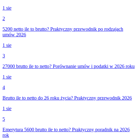
1 sie
2
5200 netto ile to brutto? Praktyczny przewodnik po rodzajach
umów 2026
1 sie
3
27000 brutto ile to netto? Porównanie umów i podatki w 2026 roku
1 sie
4
Brutto ile to netto do 26 roku życia? Praktyczny przewodnik 2026
1 sie
5
Emerytura 5600 brutto ile to netto? Praktyczny poradnik na 2026
rok