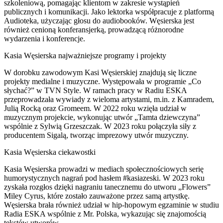
szkoleniową, pomagając klientom w zakresie wystąpień
publicznych i komunikacji. Jako lektorka współpracuje z platformą
Audioteka, użyczając głosu do audiobooków. Węsierska jest
również cenioną konferansjerką, prowadzącą różnorodne
wydarzenia i konferencje.
Kasia Węsierska najważniejsze programy i projekty
W dorobku zawodowym Kasi Węsierskiej znajdują się liczne
projekty medialne i muzyczne. Występowała w programie „Co
słychać?” w TVN Style. W ramach pracy w Radiu ESKA
przeprowadzała wywiady z wieloma artystami, m.in. z Kamradem,
Julią Rocką oraz Gromeem. W 2022 roku wzięła udział w
muzycznym projekcie, wykonując utwór „Tamta dziewczyna”
wspólnie z Sylwią Grzeszczak. W 2023 roku połączyła siły z
producentem Sigalą, tworząc imprezowy utwór muzyczny.
Kasia Węsierska ciekawostki
Kasia Węsierska prowadzi w mediach społecznościowych serię
humorystycznych nagrań pod hasłem #kasiazeski. W 2023 roku
zyskała rozgłos dzięki nagraniu tanecznemu do utworu „Flowers”
Miley Cyrus, które zostało zauważone przez samą artystkę.
Węsierska brała również udział w hip-hopowym egzaminie w studiu
Radia ESKA wspólnie z Mr. Polska, wykazując się znajomością
tekstów utworów.