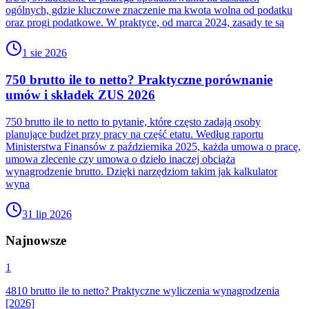
ogólnych, gdzie kluczowe znaczenie ma kwota wolna od podatku
oraz progi podatkowe. W praktyce, od marca 2024, zasady te są
1 sie 2026
750 brutto ile to netto? Praktyczne porównanie
umów i składek ZUS 2026
750 brutto ile to netto to pytanie, które często zadają osoby
planujące budżet przy pracy na część etatu. Według raportu
Ministerstwa Finansów z października 2025, każda umowa o pracę,
umowa zlecenie czy umowa o dzieło inaczej obciąża
wynagrodzenie brutto. Dzięki narzędziom takim jak kalkulator
wyna
31 lip 2026
Najnowsze
1
4810 brutto ile to netto? Praktyczne wyliczenia wynagrodzenia
[2026]