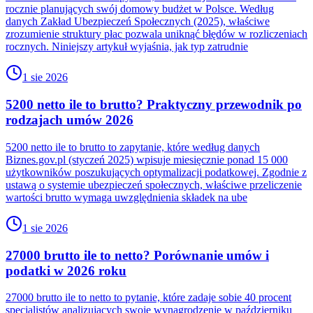
rocznie planujących swój domowy budżet w Polsce. Według
danych Zakład Ubezpieczeń Społecznych (2025), właściwe
zrozumienie struktury płac pozwala uniknąć błędów w rozliczeniach
rocznych. Niniejszy artykuł wyjaśnia, jak typ zatrudnie
1 sie 2026
5200 netto ile to brutto? Praktyczny przewodnik po
rodzajach umów 2026
5200 netto ile to brutto to zapytanie, które według danych
Biznes.gov.pl (styczeń 2025) wpisuje miesięcznie ponad 15 000
użytkowników poszukujących optymalizacji podatkowej. Zgodnie z
ustawą o systemie ubezpieczeń społecznych, właściwe przeliczenie
wartości brutto wymaga uwzględnienia składek na ube
1 sie 2026
27000 brutto ile to netto? Porównanie umów i
podatki w 2026 roku
27000 brutto ile to netto to pytanie, które zadaje sobie 40 procent
specjalistów analizujących swoje wynagrodzenie w październiku