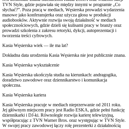
TVN Style, gdzie pojawiała się między innymi w programie „Co
słychać?”. Poza pracą w mediach, Węsierska prowadzi wydarzenia
masowe jako konferansjerka oraz użycza głosu w produkcji
audiobooków. Aktywnie rozwija swoją działalność w mediach
społecznościowych, gdzie dzieli się kulisami pracy w branży oraz
prowadzi szkolenia z zakresu retoryki, dykcji, autoprezentacji i
tworzenia treści cyfrowych.
Kasia Węsierska wiek — ile ma lat?
Dokładna data urodzenia Kasia Węsierska nie jest publicznie znana.
Kasia Węsierska wykształcenie
Kasia Węsierska ukończyła studia na kierunkach: andragogika,
doradztwo zawodowe oraz dziennikarstwo i komunikacja
społeczna.
Kasia Węsierska kariera
Kasia Węsierska pracuje w mediach nieprzerwanie od 2011 roku.
Jej głównym miejscem pracy jest Radio ESKA, gdzie pełni funkcję
dziennikarki i DJ-ki. Równolegle rozwija karierę telewizyjną,
współpracując z TVN Warner Bros. oraz występując w TVN Style.
W swojej pracy zawodowej łączy rolę prezenterki z działalnością