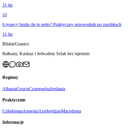
31 lip
10
6 tysięcy brutto ile to netto? Praktyczny przewodnik po zarobkach
31 lip
Bliskie
Granice
Bałkany, Kaukaz i Jedwabny Szlak bez tajemnic
Regiony
Albania
Gruzja
Czarnogóra
Jordania
Praktycznie
Uzbekistan
Armenia
Azerbejdżan
Macedonia
Informacje