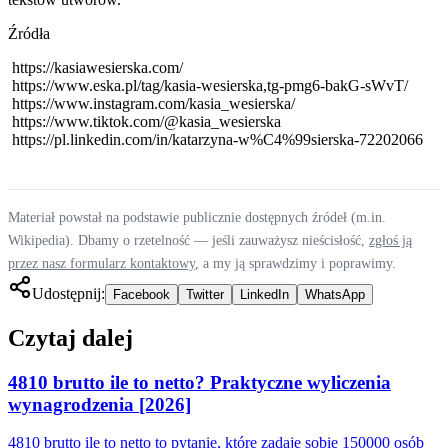
Źródła
https://kasiawesierska.com/
https://www.eska.pl/tag/kasia-wesierska,tg-pmg6-bakG-sWvT/
https://www.instagram.com/kasia_wesierska/
https://www.tiktok.com/@kasia_wesierska
https://pl.linkedin.com/in/katarzyna-w%C4%99sierska-72202066
Materiał powstał na podstawie publicznie dostępnych źródeł (m.in.
Wikipedia). Dbamy o rzetelność — jeśli zauważysz nieścisłość,
zgłoś ją
przez nasz formularz kontaktowy
, a my ją sprawdzimy i poprawimy.
Udostępnij:
Facebook
Twitter
LinkedIn
WhatsApp
Czytaj dalej
4810 brutto ile to netto? Praktyczne wyliczenia
wynagrodzenia [2026]
4810 brutto ile to netto to pytanie, które zadaje sobie 150000 osób