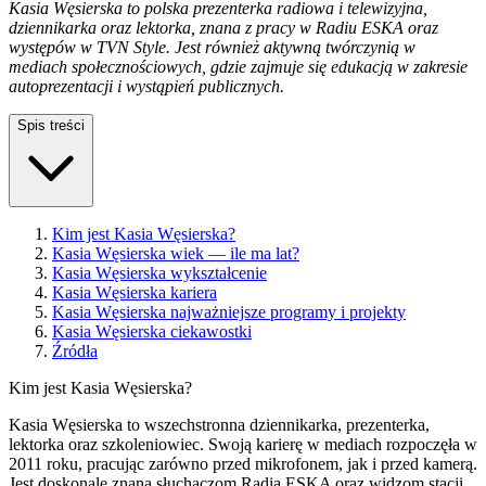
Kasia Węsierska to polska prezenterka radiowa i telewizyjna,
dziennikarka oraz lektorka, znana z pracy w Radiu ESKA oraz
występów w TVN Style. Jest również aktywną twórczynią w
mediach społecznościowych, gdzie zajmuje się edukacją w zakresie
autoprezentacji i wystąpień publicznych.
Spis treści
Kim jest Kasia Węsierska?
Kasia Węsierska wiek — ile ma lat?
Kasia Węsierska wykształcenie
Kasia Węsierska kariera
Kasia Węsierska najważniejsze programy i projekty
Kasia Węsierska ciekawostki
Źródła
Kim jest Kasia Węsierska?
Kasia Węsierska to wszechstronna dziennikarka, prezenterka,
lektorka oraz szkoleniowiec. Swoją karierę w mediach rozpoczęła w
2011 roku, pracując zarówno przed mikrofonem, jak i przed kamerą.
Jest doskonale znana słuchaczom Radia ESKA oraz widzom stacji