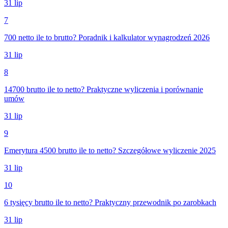
31 lip
7
700 netto ile to brutto? Poradnik i kalkulator wynagrodzeń 2026
31 lip
8
14700 brutto ile to netto? Praktyczne wyliczenia i porównanie
umów
31 lip
9
Emerytura 4500 brutto ile to netto? Szczegółowe wyliczenie 2025
31 lip
10
6 tysięcy brutto ile to netto? Praktyczny przewodnik po zarobkach
31 lip