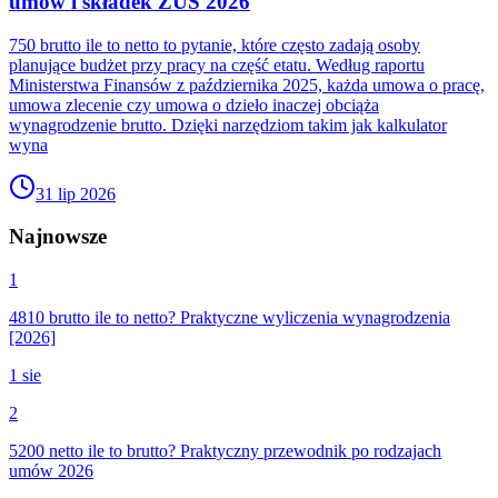
umów i składek ZUS 2026
750 brutto ile to netto to pytanie, które często zadają osoby
planujące budżet przy pracy na część etatu. Według raportu
Ministerstwa Finansów z października 2025, każda umowa o pracę,
umowa zlecenie czy umowa o dzieło inaczej obciąża
wynagrodzenie brutto. Dzięki narzędziom takim jak kalkulator
wyna
31 lip 2026
Najnowsze
1
4810 brutto ile to netto? Praktyczne wyliczenia wynagrodzenia
[2026]
1 sie
2
5200 netto ile to brutto? Praktyczny przewodnik po rodzajach
umów 2026