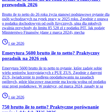
przewodnik 2026
Brutto ile to netto do 26 roku życia stanowi podstawowe pytanie dla
osób wchodzących na rynek pracy w 2025 roku. Zgodnie z ustawą
o podatku dochodowym od osób fizycznych, ulga dla młodych
zwalnia przychody do limitu 85 528 zł z podatku PIT. Jak podaje
Ministerstwo Finansów (dane z marca 2024), mecha
1 sie 2026
Emerytura 5600 brutto ile to netto? Praktyczny
poradnik na 2026 rok
Emerytura 5600 brutto ile to netto to pytanie, które zadaje sobie
wielu seniorów korzystających z PUE ZUS. Zgodnie z danymi
ZUS, świadczenie to podlega opodatkowaniu na zasadach
ogólnych, gdzie kluczowe znaczenie ma kwota wolna od podatku
oraz progi podatkowe. W praktyce, od marca 2024, zasady te są
1 sie 2026
750 brutto ile to netto? Praktyczne porównanie