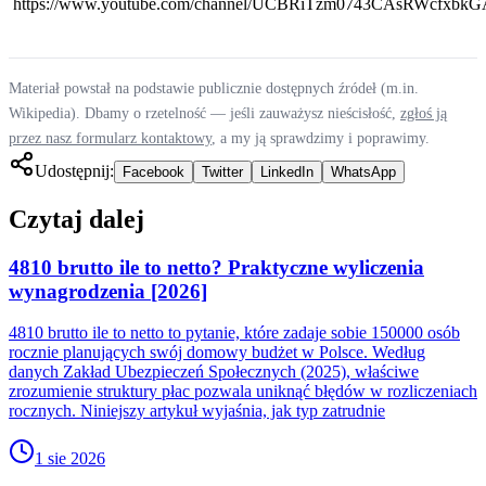
https://www.youtube.com/channel/UCBRiTzm0743CAsRWcfxbk
Materiał powstał na podstawie publicznie dostępnych źródeł (m.in.
Wikipedia). Dbamy o rzetelność — jeśli zauważysz nieścisłość,
zgłoś ją
przez nasz formularz kontaktowy
, a my ją sprawdzimy i poprawimy.
Udostępnij:
Facebook
Twitter
LinkedIn
WhatsApp
Czytaj dalej
4810 brutto ile to netto? Praktyczne wyliczenia
wynagrodzenia [2026]
4810 brutto ile to netto to pytanie, które zadaje sobie 150000 osób
rocznie planujących swój domowy budżet w Polsce. Według
danych Zakład Ubezpieczeń Społecznych (2025), właściwe
zrozumienie struktury płac pozwala uniknąć błędów w rozliczeniach
rocznych. Niniejszy artykuł wyjaśnia, jak typ zatrudnie
1 sie 2026