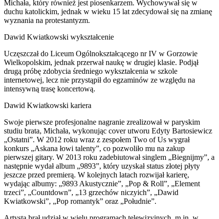
Michała, który również jest piosenkarzem. Wychowywał się w
duchu katolickim, jednak w wieku 15 lat zdecydował się na zmianę
wyznania na protestantyzm.
Dawid Kwiatkowski wykształcenie
Uczęszczał do Liceum Ogólnokształcącego nr IV w Gorzowie
Wielkopolskim, jednak przerwał naukę w drugiej klasie. Podjął
drugą próbę zdobycia średniego wykształcenia w szkole
internetowej, lecz nie przystąpił do egzaminów ze względu na
intensywną trasę koncertową.
Dawid Kwiatkowski kariera
Swoje pierwsze profesjonalne nagranie zrealizował w paryskim
studiu brata, Michała, wykonując cover utworu Edyty Bartosiewicz
„Ostatni”. W 2012 roku wraz z zespołem Two of Us wygrał
konkurs „Askana łowi talenty”, co pozwoliło mu na zakup
pierwszej gitary. W 2013 roku zadebiutował singlem „Biegnijmy”, a
następnie wydał album „9893”, który uzyskał status złotej płyty
jeszcze przed premierą. W kolejnych latach rozwijał karierę,
wydając albumy: „9893 Akustycznie”, „Pop & Roll”, „Element
trzeci”, „Countdown”, „13 grzechów niczyich”, „Dawid
Kwiatkowski”, „Pop romantyk” oraz „Południe”.
Artysta brał udział w wielu programach telewizyjnych, m.in. w