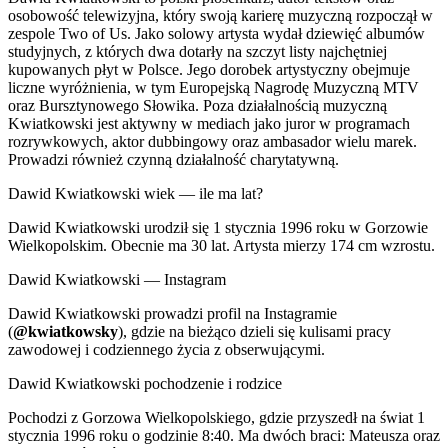
osobowość telewizyjna, który swoją karierę muzyczną rozpoczął w
zespole Two of Us. Jako solowy artysta wydał dziewięć albumów
studyjnych, z których dwa dotarły na szczyt listy najchętniej
kupowanych płyt w Polsce. Jego dorobek artystyczny obejmuje
liczne wyróżnienia, w tym Europejską Nagrodę Muzyczną MTV
oraz Bursztynowego Słowika. Poza działalnością muzyczną
Kwiatkowski jest aktywny w mediach jako juror w programach
rozrywkowych, aktor dubbingowy oraz ambasador wielu marek.
Prowadzi również czynną działalność charytatywną.
Dawid Kwiatkowski wiek — ile ma lat?
Dawid Kwiatkowski urodził się 1 stycznia 1996 roku w Gorzowie
Wielkopolskim. Obecnie ma 30 lat. Artysta mierzy 174 cm wzrostu.
Dawid Kwiatkowski — Instagram
Dawid Kwiatkowski prowadzi profil na Instagramie
(
@kwiatkowsky
), gdzie na bieżąco dzieli się kulisami pracy
zawodowej i codziennego życia z obserwującymi.
Dawid Kwiatkowski pochodzenie i rodzice
Pochodzi z Gorzowa Wielkopolskiego, gdzie przyszedł na świat 1
stycznia 1996 roku o godzinie 8:40. Ma dwóch braci: Mateusza oraz