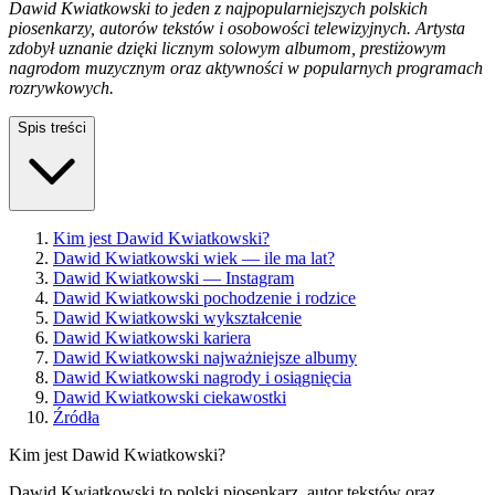
Dawid Kwiatkowski to jeden z najpopularniejszych polskich
piosenkarzy, autorów tekstów i osobowości telewizyjnych. Artysta
zdobył uznanie dzięki licznym solowym albumom, prestiżowym
nagrodom muzycznym oraz aktywności w popularnych programach
rozrywkowych.
Spis treści
Kim jest Dawid Kwiatkowski?
Dawid Kwiatkowski wiek — ile ma lat?
Dawid Kwiatkowski — Instagram
Dawid Kwiatkowski pochodzenie i rodzice
Dawid Kwiatkowski wykształcenie
Dawid Kwiatkowski kariera
Dawid Kwiatkowski najważniejsze albumy
Dawid Kwiatkowski nagrody i osiągnięcia
Dawid Kwiatkowski ciekawostki
Źródła
Kim jest Dawid Kwiatkowski?
Dawid Kwiatkowski to polski piosenkarz, autor tekstów oraz