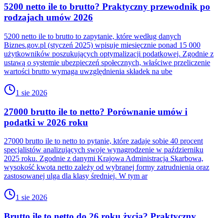
5200 netto ile to brutto? Praktyczny przewodnik po
rodzajach umów 2026
5200 netto ile to brutto to zapytanie, które według danych
Biznes.gov.pl (styczeń 2025) wpisuje miesięcznie ponad 15 000
użytkowników poszukujących optymalizacji podatkowej. Zgodnie z
ustawą o systemie ubezpieczeń społecznych, właściwe przeliczenie
wartości brutto wymaga uwzględnienia składek na ube
1 sie 2026
27000 brutto ile to netto? Porównanie umów i
podatki w 2026 roku
27000 brutto ile to netto to pytanie, które zadaje sobie 40 procent
specjalistów analizujących swoje wynagrodzenie w październiku
2025 roku. Zgodnie z danymi Krajowa Administracja Skarbowa,
wysokość kwota netto zależy od wybranej formy zatrudnienia oraz
zastosowanej ulga dla klasy średniej. W tym ar
1 sie 2026
Brutto ile to netto do 26 roku życia? Praktyczny