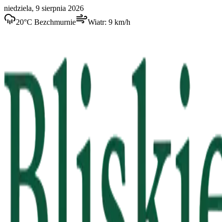
niedziela, 9 sierpnia 2026
20
°C
Bezchmurnie
Wiatr:
9
km/h