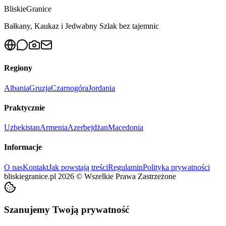
Bliskie
Granice
Bałkany, Kaukaz i Jedwabny Szlak bez tajemnic
Regiony
Albania
Gruzja
Czarnogóra
Jordania
Praktycznie
Uzbekistan
Armenia
Azerbejdżan
Macedonia
Informacje
O nas
Kontakt
Jak powstają treści
Regulamin
Polityka prywatności
bliskiegranice.pl
2026
©
Wszelkie Prawa Zastrzeżone
Szanujemy Twoją prywatność