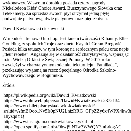
wykonawcy. W swoim dorobku posiada cztery nagrody
Nickelodeon Kids’ Choice Award, Bursztynowego Słowika oraz
Telekamerę. Za sprzedaż swoich płyt otrzymał jedną płytę
podwójnie platynową, dwie platynowe oraz pięć złotych.
Dawid Kwiatkowski ciekawostki
W młodości trenował hip-hop. Jest fanem twórczości Rihanny, Ellie
Goulding, zespołu Ich Troje oraz duetu Kayah i Goran Bregović.
Posiada kilka tatuaży, w tym koronę na serdecznym palcu oraz napis
„fleur rebelle”. Angażuje się w działalność charytatywną, wspierając
m.in. Wielką Orkiestrę Świątecznej Pomocy. W 2017 roku
zwyciężył w charytatywnym odcinku teleturnieju „Familiada”,
przekazując wygraną na rzecz Specjalnego Ośrodka Szkolno-
Wychowawczego w Bogumiłku.
Źródła
https://pl.wikipedia.org/wiki/Dawid_Kwiatkowski
https://www.filmweb.pl/person/Dawid+Kwiatkowski-2372134
https://www.ebilet.pl/artysta/dawid-kwiatkowski?
srsltid=AfmBOoo1Nv5Is0pNU2LnizRRG_GFpZZy6x4WPX4kw3
18yzqdYQ
https://www.instagram.com/kwiatkowsky/?hl=pl
https://open.spotify.com/artist/0hwjSlN7w3WWQY3mLdogAC