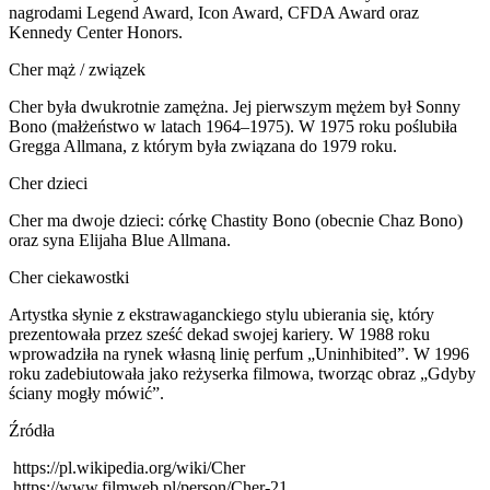
nagrodami Legend Award, Icon Award, CFDA Award oraz
Kennedy Center Honors.
Cher mąż / związek
Cher była dwukrotnie zamężna. Jej pierwszym mężem był Sonny
Bono (małżeństwo w latach 1964–1975). W 1975 roku poślubiła
Gregga Allmana, z którym była związana do 1979 roku.
Cher dzieci
Cher ma dwoje dzieci: córkę Chastity Bono (obecnie Chaz Bono)
oraz syna Elijaha Blue Allmana.
Cher ciekawostki
Artystka słynie z ekstrawaganckiego stylu ubierania się, który
prezentowała przez sześć dekad swojej kariery. W 1988 roku
wprowadziła na rynek własną linię perfum „Uninhibited”. W 1996
roku zadebiutowała jako reżyserka filmowa, tworząc obraz „Gdyby
ściany mogły mówić”.
Źródła
https://pl.wikipedia.org/wiki/Cher
https://www.filmweb.pl/person/Cher-21