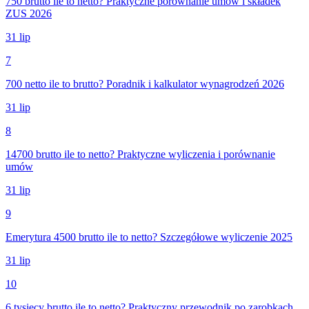
750 brutto ile to netto? Praktyczne porównanie umów i składek
ZUS 2026
31 lip
7
700 netto ile to brutto? Poradnik i kalkulator wynagrodzeń 2026
31 lip
8
14700 brutto ile to netto? Praktyczne wyliczenia i porównanie
umów
31 lip
9
Emerytura 4500 brutto ile to netto? Szczegółowe wyliczenie 2025
31 lip
10
6 tysięcy brutto ile to netto? Praktyczny przewodnik po zarobkach