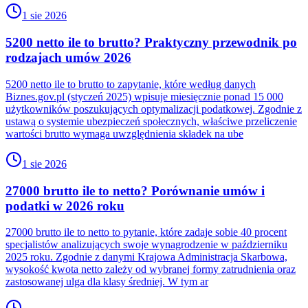
1 sie 2026
5200 netto ile to brutto? Praktyczny przewodnik po
rodzajach umów 2026
5200 netto ile to brutto to zapytanie, które według danych
Biznes.gov.pl (styczeń 2025) wpisuje miesięcznie ponad 15 000
użytkowników poszukujących optymalizacji podatkowej. Zgodnie z
ustawą o systemie ubezpieczeń społecznych, właściwe przeliczenie
wartości brutto wymaga uwzględnienia składek na ube
1 sie 2026
27000 brutto ile to netto? Porównanie umów i
podatki w 2026 roku
27000 brutto ile to netto to pytanie, które zadaje sobie 40 procent
specjalistów analizujących swoje wynagrodzenie w październiku
2025 roku. Zgodnie z danymi Krajowa Administracja Skarbowa,
wysokość kwota netto zależy od wybranej formy zatrudnienia oraz
zastosowanej ulga dla klasy średniej. W tym ar