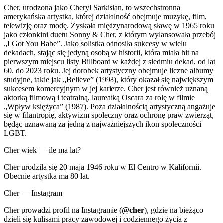
Cher, urodzona jako Cheryl Sarkisian, to wszechstronna
amerykańska artystka, której działalność obejmuje muzykę, film,
telewizję oraz modę. Zyskała międzynarodową sławę w 1965 roku
jako członkini duetu Sonny & Cher, z którym wylansowała przebój
„I Got You Babe”. Jako solistka odnosiła sukcesy w wielu
dekadach, stając się jedyną osobą w historii, która miała hit na
pierwszym miejscu listy Billboard w każdej z siedmiu dekad, od lat
60. do 2023 roku. Jej dorobek artystyczny obejmuje liczne albumy
studyjne, takie jak „Believe” (1998), który okazał się największym
sukcesem komercyjnym w jej karierze. Cher jest również uznaną
aktorką filmową i teatralną, laureatką Oscara za rolę w filmie
„Wpływ księżyca” (1987). Poza działalnością artystyczną angażuje
się w filantropię, aktywizm społeczny oraz ochronę praw zwierząt,
będąc uznawaną za jedną z najważniejszych ikon społeczności
LGBT.
Cher wiek — ile ma lat?
Cher urodziła się 20 maja 1946 roku w El Centro w Kalifornii.
Obecnie artystka ma 80 lat.
Cher — Instagram
Cher prowadzi profil na Instagramie (
@cher
), gdzie na bieżąco
dzieli się kulisami pracy zawodowej i codziennego życia z