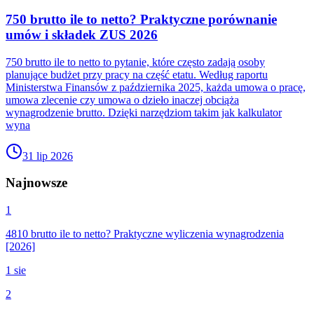
750 brutto ile to netto? Praktyczne porównanie
umów i składek ZUS 2026
750 brutto ile to netto to pytanie, które często zadają osoby
planujące budżet przy pracy na część etatu. Według raportu
Ministerstwa Finansów z października 2025, każda umowa o pracę,
umowa zlecenie czy umowa o dzieło inaczej obciąża
wynagrodzenie brutto. Dzięki narzędziom takim jak kalkulator
wyna
31 lip 2026
Najnowsze
1
4810 brutto ile to netto? Praktyczne wyliczenia wynagrodzenia
[2026]
1 sie
2