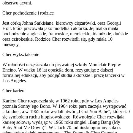
obserwującymi.
Cher pochodzenie i rodzice
Jest córką Johna Sarkisiana, kierowcy ciężarówki, oraz Georgii
Holt, która pracowała jako modelka i aktorka. Jej matka miała
pochodzenie angielskie, francuskie, niemieckie, irlandzkie, duńskie
oraz czirokeskie. Rodzice Cher rozwiedli się, gdy miała 10
miesięcy.
Cher wykształcenie
W młodości uczęszczała do prywatnej szkoły Montclair Prep w
Encino. W wieku 16 lat opuściła dom, rezygnując z dalszej
formalnej edukacji, aby podjąć studia aktorskie i pracę tancerki w
Los Angeles.
Cher kariera
Kariera Cher rozpoczęła się w 1962 roku, gdy w Los Angeles
poznała Sonny’ego Bono. W 1964 roku para zaczęła występować
jako duet, a w 1965 roku wydali utwór „I Got You Babe”, który stał
się symbolem ruchu hippisowskiego. Równolegle Cher rozwijała
karierę solową, wydając w 1966 roku singiel „Bang Bang (My
Baby Shot Me Down)”. W latach 70. odniosła ogromny sukces
telewizyjny dzięki programowi „The Sonny & Cher Comedy