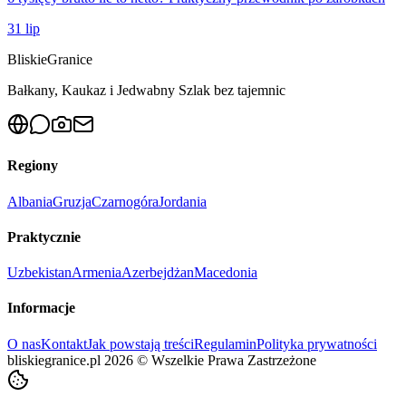
31 lip
Bliskie
Granice
Bałkany, Kaukaz i Jedwabny Szlak bez tajemnic
Regiony
Albania
Gruzja
Czarnogóra
Jordania
Praktycznie
Uzbekistan
Armenia
Azerbejdżan
Macedonia
Informacje
O nas
Kontakt
Jak powstają treści
Regulamin
Polityka prywatności
bliskiegranice.pl
2026
©
Wszelkie Prawa Zastrzeżone