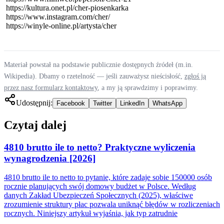
https://kultura.onet.pl/cher-piosenkarka
https://www.instagram.com/cher/
https://winyle-online.pl/artysta/cher
Materiał powstał na podstawie publicznie dostępnych źródeł (m.in.
Wikipedia). Dbamy o rzetelność — jeśli zauważysz nieścisłość,
zgłoś ją
przez nasz formularz kontaktowy
, a my ją sprawdzimy i poprawimy.
Udostępnij:
Facebook
Twitter
LinkedIn
WhatsApp
Czytaj dalej
4810 brutto ile to netto? Praktyczne wyliczenia
wynagrodzenia [2026]
4810 brutto ile to netto to pytanie, które zadaje sobie 150000 osób
rocznie planujących swój domowy budżet w Polsce. Według
danych Zakład Ubezpieczeń Społecznych (2025), właściwe
zrozumienie struktury płac pozwala uniknąć błędów w rozliczeniach
rocznych. Niniejszy artykuł wyjaśnia, jak typ zatrudnie