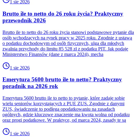
1 sie 2026
Brutto ile to netto do 26 roku życia? Praktyczny
przewodnik 2026
Brutto ile to netto do 26 roku życia stanowi podstawowe pytanie dla
osób wchodzących na rynek pracy w 2025 roku. Zgodnie z ustawą
o podatku dochodowym od osób fizycznych, ulga dla młodych
zwalnia przychody do limitu 85 528 zł z podatku PIT. Jak podaje
Ministerstwo Finansów (dane z marca 2024), mecha
1 sie 2026
Emerytura 5600 brutto ile to netto? Praktyczny
poradnik na 2026 rok
Emerytura 5600 brutto ile to netto to pytanie, które zadaje sobie
wielu seniorów korzystających z PUE ZUS. Zgodnie z danymi
ZUS, świadczenie to podlega opodatkowaniu na zasadach
ogólnych, gdzie kluczowe znaczenie ma kwota wolna od podatku
oraz progi podatkowe. W praktyce, od marca 2024, zasady te są
1 sie 2026