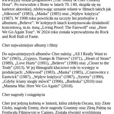
Hour”. Po rozwodzie z Bono w latach 70. i 80. skupiła się na
karierze aktorskiej, zdobywając uznanie rolami w filmach takich jak
„Silkwood” (1983), „Maska” (1985) oraz „Wpływ księżyca”
(1987). W 1998 roku powróciła na szczyty list przebojów z
albumem „Believe”. W kolejnych latach kontynuowała działalność
koncertową, m.in. trasą „Living Proof: The Farewell” oraz „Here
We Go Again Tour”. W 2024 roku została wprowadzona do Rock
and Roll Hall of Fame.
Cher najważniejsze albumy i filmy
Do najważniejszych albumów Cher należą: „All I Really Want to
Do” (1965), „Gypsys, Tramps & Thieves” (1971), „Heart of Stone”
(1989), „Love Hurts” (1991), „Believe” (1998) oraz „Closer to the
Truth” (2013). W jej filmografii kluczowe role to występy w
produkcjach: „Silkwood” (1983), „Maska” (1985), „Czarownice z
Eastwick” (1987), „Wpływ księżyca” (1987), „Syreny” (1990),
„Gdyby ściany mogły mówić” (1996), „Burleska” (2010) oraz
„Mamma Mia: Here We Go Again!” (2018).
Cher nagrody i osiągnięcia
Cher jest jedyną kobietą w historii, która zdobyła Oscara, trzy Złote
Globy, nagrodę Emmy, dwie nagrody Grammy oraz Złotą Palmę na
Festiwalu Filmowym w Cannes. Została również wyróżniona