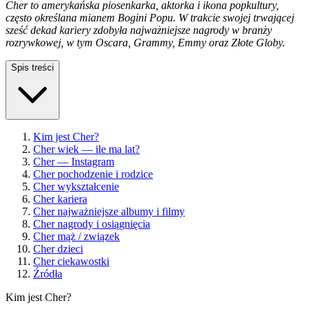
Cher to amerykańska piosenkarka, aktorka i ikona popkultury,
często określana mianem Bogini Popu. W trakcie swojej trwającej
sześć dekad kariery zdobyła najważniejsze nagrody w branży
rozrywkowej, w tym Oscara, Grammy, Emmy oraz Złote Globy.
Spis treści
Kim jest Cher?
Cher wiek — ile ma lat?
Cher — Instagram
Cher pochodzenie i rodzice
Cher wykształcenie
Cher kariera
Cher najważniejsze albumy i filmy
Cher nagrody i osiągnięcia
Cher mąż / związek
Cher dzieci
Cher ciekawostki
Źródła
Kim jest Cher?